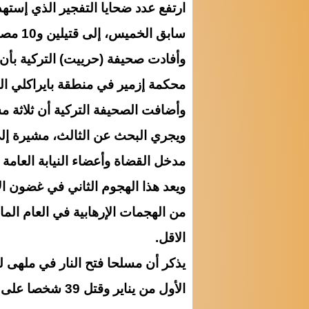
ارتفع عدد ضحايا التفجير الذي إست
سابق الخميس، إلى قتيلين و10 مصابين، بينهم مدنيون، أحدهم في حالة خطيرة.
وأفادت صحيفة (حرييت) التركية بأ
محكمة إزمير في منطقة بايراكلي الت
وأضافت الصحيفة التركية أن ثلاثة م
ويجري البحث عن الثالث، مشيرة إل
مدخل القضاة وأعضاء النيابة العامة
الاقل.
يذكر أن مسلحا فتح النار في ملهى
الأول من يناير وقتل 39 شخصا على الأقل، قبل أن يلوذ بالفرار من مكان الحادث.