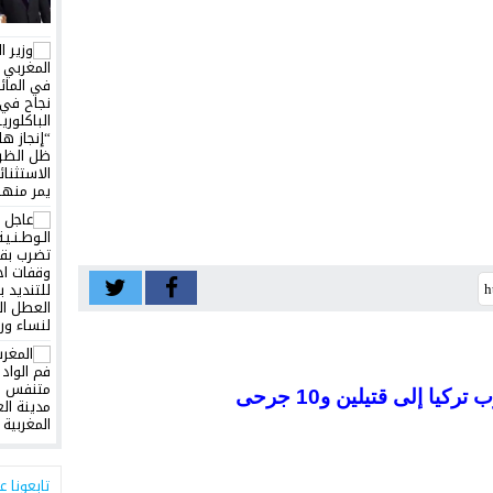
يا إلى قتيلين و10 جرحى
تابعونا ع