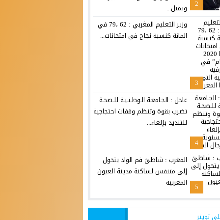
2
ويميل...
وزير التعليم المغربي : 62 ،79 في
المائة كنسبة نجاح في امتحانات...
3
عاجل : الجـامعـة الـوطـنـيـة للـصحـة
تضرب بقوة وتنظم وقفات احتجاجية
للتنديد بإلغاء...
4
المغرب : شاطئ فم الواد يتحول
إلى متنفس لساكنة مدينة العيون
المغربية
5
لى تويتر