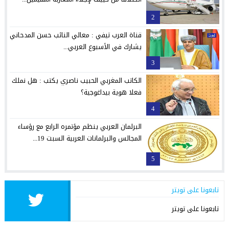
2
قناة العرب تيفي : معالي النائب حسن المدحاني
يشارك في الأسبوع العربي...
3
الكاتب المغربي الحبيب ناصري يكتب : هل نملك
فعلا هوية بيداغوجية؟
4
البرلمان العربي ينظم مؤتمره الرابع مع رؤساء
المجالس والبرلمانات العربية السبت 19...
5
تابعونا على تويتر
تابعونا على تويتر