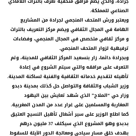
جرادة، والذي يضم مرافق متحفية تعرف بالتراث اللامادي
الصناعي للمملكة.
ويعتبر ورش المتحف المنجمي لجرادة من المشاريع
الهامة في المجال الثقافي ويضم مركز التعريف بالتراث
و مركز ثقافي متخصص في المجال المنجمي، وفضاءات
ترفيهية لزوار المتحف المنجمي.
وبجرادة دائما، زار بنسعيد المركز الثقافي للمدينة، وتم
التعرف على مرافقه والتي سيتم الشروع في إعادة
تأهيله لتقديم خدماته الثقافية والفنية لساكنة المدينة.
وزير الشباب والثقافة والتواصل حل كذلك بمدينة دبدو
وزار حي “الملاح” الذي شهد تعايش بين اليهود
المغاربة والمسلمين على غرار عدد من المدن المغربية.
كما اطلع الوزير على سير أشغال تأهيل النسيج العتيق
بدبدو وهو المشروع الذي سيكلف 37 مليون درهم
بهدف خلق مسار سياحي ومعالجة الدور الآيلة للسقوط