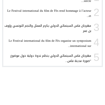
sane de la coexistence linguistique entre l’ espagnol et l’ amazigh
siècle....
22:15
الكاتب المصري سيد فؤاد يرأس لجنة تحكيم الأفلام الروائية القصي
2
23:36
Le Festival international du film de Fès rend hommage à l’acteur
et...
المخرج المغربي ادريس اشويكة يرأس لجنة تحكيم المهرجان الدولي ل
23:26
3
مهرجان فاس السينمائي الدولي يكرم الممثل والنجم التونسي رؤوف
فرنسا : اختتام مهرجان كان بفوز الفلسطينية مها حاج بجائزة أفض
07:13
بن عمر
فرنسا : اختتام مهرجان كان بفوز المخرج السويدي روبن أوستلوند با
06:51
4
Le Festival international du film de Fès organise un symposium
international sur...
5
مهرجان فاس السينمائي الدولي ينظم ندوة دولية حول موضوع
“صورة مدينة فاس...