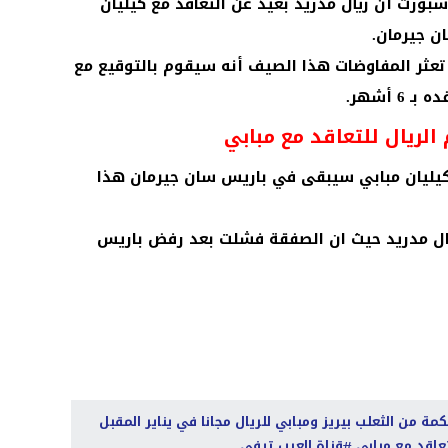
ورت أن ريال مدريد بعيد عن التعاقد مع كيليان
ن جيرمان.
د تعثر المفاوضات هذا الصيف أنه سيقوم بالتوقيع مع
6 أشهر.
الريال للتعاقد مع مبابي
اق ذاته اكد تقرير ل rmc أن كيليان مبابي سيبقى في باريس سان جيرمان هذا
ريال مدريد حيث ان الصفقة فشلت بعد رفض باريس
كمة من الثعلب بيريز ومبابي للريال مجانا في يناير المقبل
عاقد مع مبابي
قناة العرب تيفي