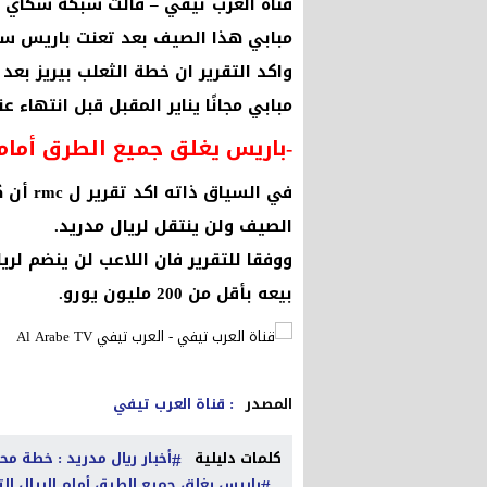
قناة العرب تيفي – قالت شبكة سكاي سب
مبابي هذا الصيف بعد تعنت باريس سا
‏واكد التقرير ان خطة الثعلب بيريز بع
مبابي مجانًا يناير المقبل قبل انتهاء عقده بـ 
-باريس يغلق جميع الطرق أمام 
في السي
الصيف ولن ينتقل لريال مدريد.
ووفقا للتقرير فان اللاعب لن ينضم ل
بيعه بأقل من 200 مليون يورو.
المصدر
: قناة العرب تيفي
كلمات دليلية
أخبار ريال مدريد : خطة مح
..
باريس يغلق جميع الطرق أمام الريال للت