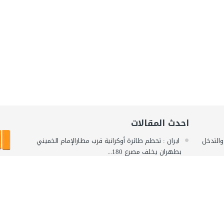
احدث المقالات
 والتدخل
ايران : تحطم طائرة أوكرانية قرب مطارالإمام الخميني
بطهران يخلف مصرع 180...
نائب رئيس الوزراء اللبناني المستقيل : من أجل الخروج
يل
من الأزمة الراهنة...
المغرب : مصرع مواطن مغربي يهودي متأثرا بإصابته
لسوري /
خلال حادثة سير عرضية
مصر : جمارك مطار الأقصر تحبط 3 محاولات تهريب