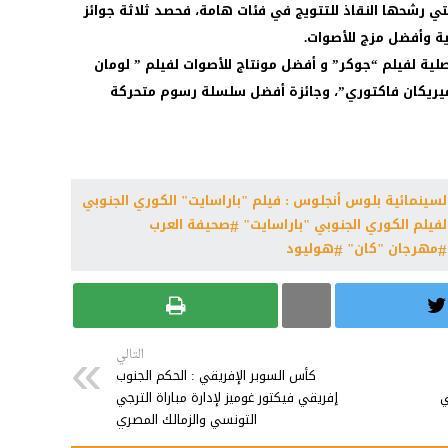
 الأعمال التي رشحها النقاذ للتتويج في فئات هامة، فحصد ثلاثة جوائز
 وأفضل مزج للأصوات.
ية لفيلم “جوكر” و أفضل مونتاج للأصوات لفيلم ” لومان
“أميريكان فاكتوري”، وجائزة أفضل سلسلة رسوم متحركة
السينمائية بلوس أنجلوس : فيلم "باراسايت" الكوري الجنوبي
لفيلم الكوري الجنوبي "باراسايت"
صحيفة العرب
مهرجان "كان"
هوليود
التالي
كأس السوبر الإفريقي : الحكم الجنوب
ي
إفريقي فيكتور غوميز لإدارة مباراة الترجي
التونسي والزمالك المصري