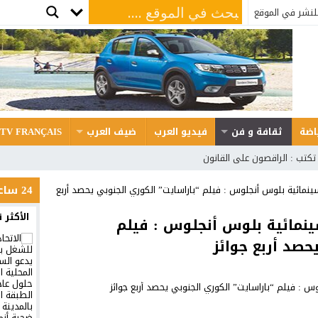
لنشر في الموقع
اضة
ثقافة و فن
فيديو العرب
ضيف العرب
 TV FRANÇAIS
 تكتب : الراقصون على القانون
24 ساعة
سينمائية بلوس أنجلوس : فيلم “باراسايت” الكوري الجنوبي يحصد أربع
الأكثر 
سينمائية بلوس أنجلوس : فيلم
حصد أربع جوائز