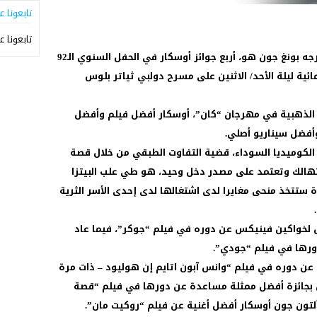
تابعونا ع
تابعونا ع
حصد الفيلم الكوري الجنوبي “باراسايت” لمخرجه بونغ جون هو، أربع جوائز أوسكار في الحفل السنوي الـ92
ائية ليلة الأحد/ الاثنين على مسرح دولبي ثياتر بلوس
 الذهبية في مهرجان “كان”، أوسكار أفضل فيلم وأفضل
أفضل سيناريو أصلي.
الكوميديا السوداء، قضية التفاوت الطبقي من خلال قصة
هالك وتعتمد على مصدر دخل وحيد، هو طي علب البيتزا
ة ستتخذ منحى مغايرا لدى اشتغالها لدى إحدى الأسر الثرية
ل لخواكين فينيكس عن دوره في فيلم “جوكر”، فيما عاد
دورها في فيلم “جودي”.
عن دوره في فيلم “وانس آبون اتايم إن هوليود – ذات مرة
رن بجائزة أفضل ممثلة مساعدة عن دورها في فيلم “قصة
ألتون جون أوسكار أفضل أغنية عن فيلم “روكيت مان”.