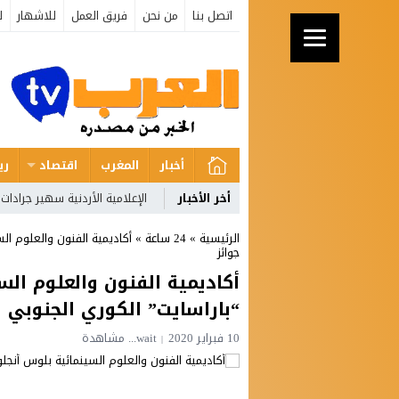
اتصل بنا
من نحن
فريق العمل
للاشهار
ل
أخبار
المغرب
اقتصاد
ري
أخر الأخبار
الإعلامية الأردنية سهير جرادات
الرئيسية
»
24 ساعة
»
أكاديمية الفنون والعلوم ال
جوائز
أكاديمية الفنون والعلوم ال
“باراسايت” الكوري الجنوبي ي
10 فبراير 2020
wait...
مشاهدة