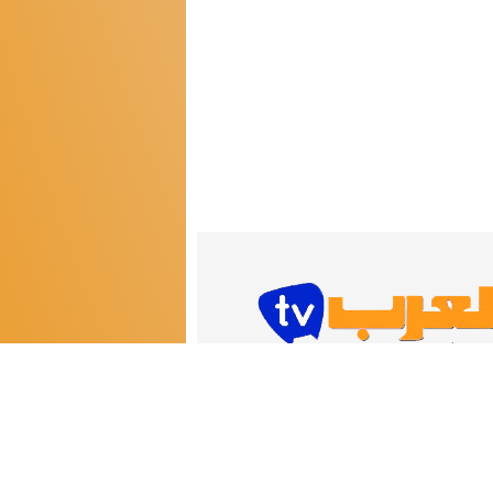
اشـتـرك