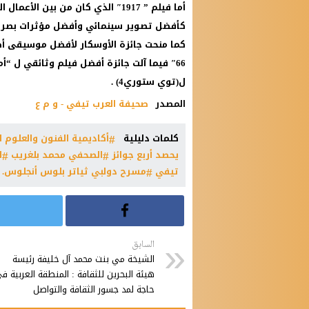
أما فيلم ” 1917″ الذي كان من بين
كأفضل تصوير سينمائي وأفضل مؤثرات بصرية
كما منحت جائزة الأوسكار لأفضل موسيقى أصل
66″ فيما آلت جائزة أفضل فيلم وثائقي ل 
ل(توي ستوري4) .
المصدر
صحيفة العرب تيفي - و م ع
كلمات دليلية
أكاديمية الفنون والعلوم 
يحصد أربع جوائز
الصحفي محمد بلغريب
ا
تيفي
مسرح دولبي ثياتر بلوس أنجلوس.
السابق
الشيخة مي بنت محمد آل خليفة رئيسة
هيئة البحرين للثقافة : المنطقة العربية ف
حاجة لمد جسور الثقافة والتواصل