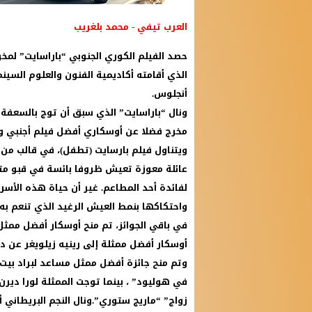
العرب تيفي - محمد بلغريب
الذي أقامته أكاديمية الفنون والعلوم السينم
أنجلوس.
ونال “باراسايت” الذي سبق أن توج بالسعفة
مخرج فضلا عن أوسكاري أفضل فيلم أجنبي و
ويتناول فيلم بارسايت (تطفل)، في قالب من 
عائلة معوزة تعيش ظروفا بائسة في قبو مت
لفائدة أحد المطاعم. غير أن حياة هذه الأسر
واحتكاكها بنمط العيش الرغيد الذي تنعم به.
في باقي الجوائز، تم منح أوسكار أفضل ممث
أوسكار أفضل ممثلة إلى رينيه زيلويغر عن 
وتم منح جائزة أفضل ممثل مساعد لبراد بيت 
في هوليود” ، بينما توجت الممثلة لورا دي
زواج” “ماريج ستوري”.ونال النجم البريطاني 