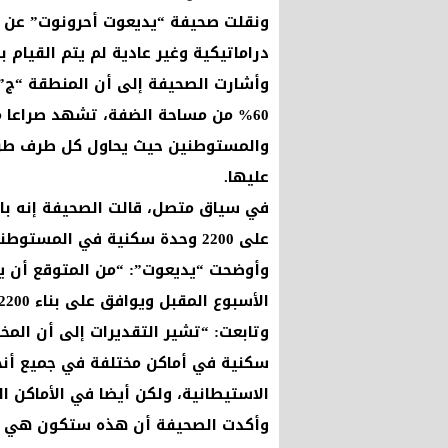
ونقلت صحيفة “يديعوت أحرونوت” عن م
دراماتيكية وغير عادية لم يتم القيام 
وأشارت الصحيفة إلى أن المنطقة “ج” ا
60% من مساحة الضفة، تشهد صراعا م
والمستوطنين حيث يحاول كل طرف طرح 
عليها.
في سياق متصل، قالت الصحيفة إنه بال
على 2200 وحدة سكنية في المستوطنات الإسرائيلية بالضفة الغربية.
وأوضحت “يديعوت”: “من المتوقع أن ينع
الأسبوع المقبل ويوافق على بناء 2200 وحدة سكنية في المستوطنات”.
وتابعت: “تشير التقديرات إلى أن ال
سكنية في أماكن مختلفة في جميع أنح
الاستيطانية، ولكن أيضا في الأماكن ال
وأكدت الصحيفة أن هذه ستكون هي المر