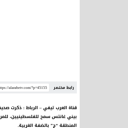
رابط مختصر
قناة العرب تيفي – الرباط : ذكرت صحيفة
بيني غانتس سمح للفلسطينيين، للمرة
المنطقة “ج” بالضفة الغربية.