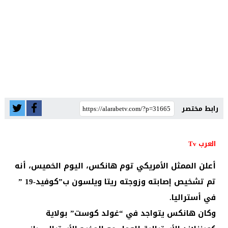
رابط مختصر
العرب Tv
أعلن الممثل الأمريكي توم هانكس، اليوم الخميس، أنه
تم تشخيص إصابته وزوجته ريتا ويلسون ب”كوفيد-19 ”
في أستراليا.
وكان هانكس يتواجد في “غولد كوست” بولاية