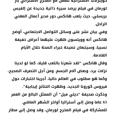
كوينزلاند الأسترالية للعمل مع المخرج الأسترالي باز
لورمان في فيلم يرصد سيرة ذاتية جديدة عن إلفيس
بريسلي، حيث يلعب هانكس دور مدير أعمال المغني
الراحل.
وفي بيان نشر على وسائل التواصل الاجتماعي، أوضح
هانكس أنه وويلسون ظهرت عليهما أعراض خفيفة
نسبيا، وسيتبعان نصيحة خبراء الصحة خلال الأيام
القادمة.
وقال هانكس “لقد شعرنا بالتعب قليلا، كما لو لدينا
نزلات برد، وبعض آلام الجسم. ومن أجل التصرف الصحيح،
وكما هو مطلوب في العالم حاليا، أجرينا اختبارات حول
فيروس كورونا الجديد، وظهرت النتائج إيجابية”.
وذكرت صحيفة “ديلي ميل” أن الممثل البالغ من العمر
63 عاما وصل إلى أستراليا أواخر الشهر الماضي
للمشاركة في فيلم المخرج لورمان، وقد وصل إلى مطار