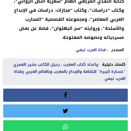
كتابه النقدي المرجعي الهام “شعرية النص الروائي”،
وكتاب “دراسات”، وكتاب “مجازات: دراسات في الإبداع
العربي المعاصر”، ومجموعته القصصية “المحارب
والأسلحة”، وروايته “سر البهلوان”، فضلا عن بعض
مسرحياته ونصوصه المفتوحة.
المصدر
: قناة العرب تيفي
كلمات دليلية
اتحاد كتاب المغرب : رحيل الكاتب بشير القمري
"خسارة كبيرة" للثقافة والإبداع بالمغرب وبالعالم العربي
قناة
العرب تيفي