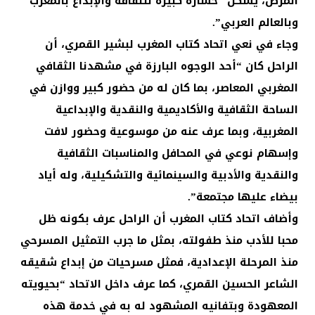
المرض، يشكل “خسارة كبيرة للثقافة والإبداع بالمغرب
وبالعالم العربي”.
وجاء في نعي اتحاد كتاب المغرب لبشير القمري، أن
الراحل كان “أحد الوجوه البارزة في مشهدنا الثقافي
المغربي المعاصر، بما كان له من حضور كبير ووازن في
الساحة الثقافية والأكاديمية والنقدية والإبداعية
المغربية، وبما عرف عنه من موسوعية وحضور لافت
وإسهام نوعي في المحافل والمناسبات الثقافية
والنقدية والأدبية والسينمائية والتشكيلية، وله أياد
بيضاء عليها مجتمعة”.
وأضاف اتحاد كتاب المغرب أن الراحل عرف بكونه ظل
محبا للأدب منذ طفولته، بمثل ما جرب التمثيل المسرحي
منذ المرحلة الإعدادية، فمثل مسرحيات من إبداع شقيقه
الشاعر الحسين القمري، كما عرف داخل الاتحاد “بحيويته
المعهودة وبتفانيه المشهود له به في خدمة هذه