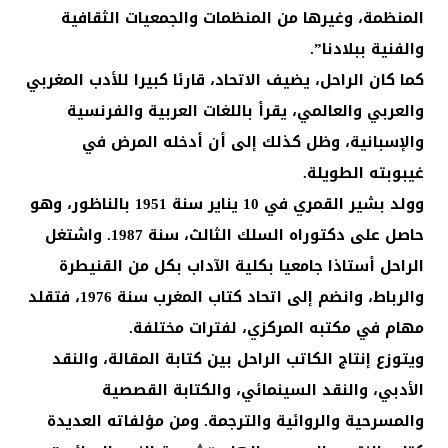
المنظمة، وغيرها من المنظمات والجمعيات الثقافية
والفنية ببلادنا”.
كما كان الراحل، يضيف الاتحاد، قارئا كبيرا للأدب المغربي
والعربي والعالمي، يقرأ باللغات العربية والفرنسية
والإسبانية، وظل كذلك إلى أن أدخله المرض في
غيبوبته الطويلة.
وولد بشير القمري في 10 يناير سنة 1951 بالناظور، وهو
حاصل على دكتوراه السلك الثالث، سنة 1987. واشتغل
الراحل أستاذا جامعيا بكلية الآداب بكل من القنيطرة
والرباط، وانضم إلى اتحاد كتاب المغرب سنة 1976، فتقلد
مهام في مكتبه المركزي، لفترات مختلفة.
ويتوزع إنتاج الكاتب الراحل بين كتابة المقالة، والنقد
الأدبي، والنقد السينمائي، والكتابة القصصية
والمسرحية والروائية والترجمة. ومن مؤلفاته العديدة