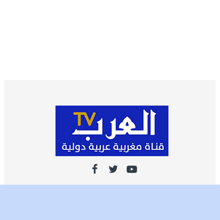
اشـتـرك