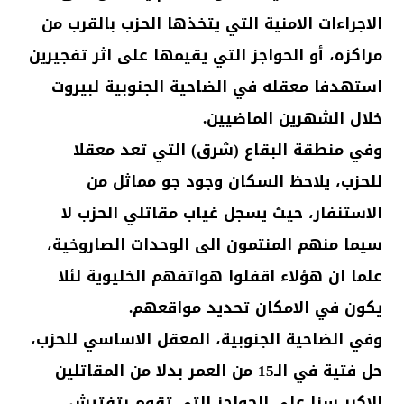
الاجراءات الامنية التي يتخذها الحزب بالقرب من
مراكزه، أو الحواجز التي يقيمها على اثر تفجيرين
استهدفا معقله في الضاحية الجنوبية لبيروت
خلال الشهرين الماضيين.
وفي منطقة البقاع (شرق) التي تعد معقلا
للحزب، يلاحظ السكان وجود جو مماثل من
الاستنفار، حيث يسجل غياب مقاتلي الحزب لا
سيما منهم المنتمون الى الوحدات الصاروخية،
علما ان هؤلاء اقفلوا هواتفهم الخليوية لئلا
يكون في الامكان تحديد مواقعهم.
وفي الضاحية الجنوبية، المعقل الاساسي للحزب،
حل فتية في الـ15 من العمر بدلا من المقاتلين
الاكبر سنا على الحواجز التي تقوم بتفتيش