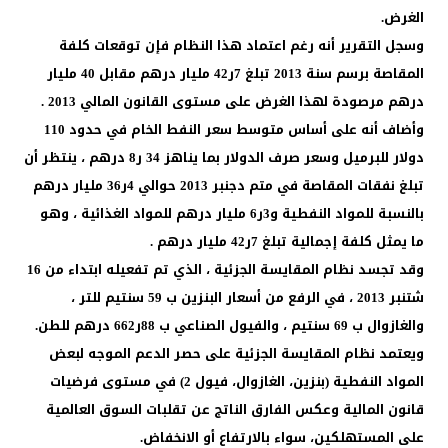
الغرض.
وسجل التقرير أنه رغم اعتماد هذا النظام فإن توقعات كلفة
المقاصة برسم سنة 2013 تبلغ 7ر42 مليار درهم مقابل 40 مليار
درهم مرصودة لهذا الغرض على مستوى القانون المالي 2013 .
وأضاف أنه على أساس متوسط سعر النفط الخام في حدود 110
دولار للبرميل وسعر صرف الدولار بما يناهز 34 ر8 درهم ، ينتظر أن
تبلغ نفقات المقاصة في متم دجنبر 2013 حوالي 4ر36 مليار درهم
بالنسبة للمواد النفطية و3ر6 مليار درهم للمواد الغذائية ، وهو
ما يمثل كلفة إجمالية تبلغ 7ر42 مليار درهم .
وقد تجسد نظام المقايسة الجزئية ، الذي تم تفعيله ابتداء من 16
شتنبر 2013 ، في الرفع من أسعار البنزين ب 59 سنتيم للتر ،
والغازوال ب 69 سنتيم ، والفيول الصناعي ب 88ر662 درهم للطن.
ويعتمد نظام المقايسة الجزئية على حصر الدعم الموجه لبعض
المواد النفطية (بنزين، الغازوال، فيول 2) في مستوى فرضيات
قانون المالية وعكس الفارق الناتج عن تقلبات السوق العالمية
على المستهلكين، سواء بالارتفاع أو الانخفاض.