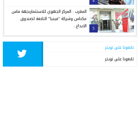
4
المغرب : المركز الجهوي للاستثماربجهة فاس
مكناس وشركة “فينيا” التابعة لصندوق
الايداع...
5
تابعونا على تويتر
تابعونا على تويتر