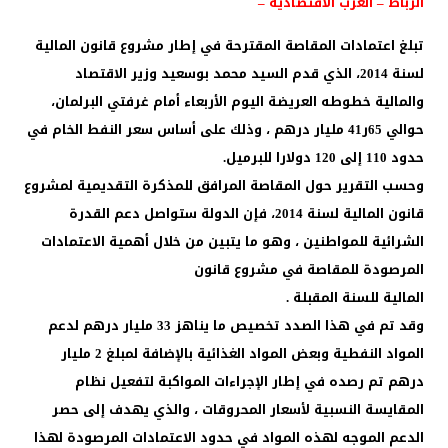
الرباط – العرب الاقتصادية –
تبلغ اعتمادات المقاصة المقترحة في إطار مشروع قانون المالية
لسنة 2014، الذي قدم السيد محمد بوسعيد وزير الاقتصاد
والمالية خطوطه العريضة اليوم الأربعاء أمام غرفتي البرلمان،
حوالي 65ر41 مليار درهم ، وذلك على أساس سعر النفط الخام في
حدود 110 إلى 120 دولارا للبرميل.
وحسب التقرير حول المقاصة المرافق للمذكرة التقديمية لمشروع
قانون المالية لسنة 2014، فإن الدولة ستواصل دعم القدرة
الشرائية للمواطنين ، وهو ما يتبين من خلال أهمية الاعتمادات
المرصودة للمقاصة في مشروع قانون
المالية للسنة المقبلة .
وقد تم في هذا الصدد تخصيص ما يناهز 33 مليار درهم لدعم
المواد النفطية وبعض المواد الغذائية بالإضافة لمبلغ 2 مليار
درهم تم رصده في إطار الإجراءات المواكبة لتفعيل نظام
المقايسة النسبية لأسعار المحروقات ، والذي يهدف إلى حصر
الدعم الموجه لهذه المواد في حدود الاعتمادات المرصودة لهذا