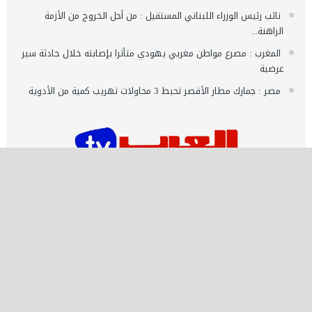
نائب رئيس الوزراء اللبناني المستقيل : من أجل الخروج من الأزمة
الراهنة...
المغرب : مصرع مواطن مغربي يهودي متأثرا بإصابته خلال حادثة سير
عرضية
مصر : جمارك مطار الأقصر تحبط 3 محاولات تهريب كمية من الأدوية
اشـتـرك
تصميم وتطوير شركة العرب ميديا | جميع الحقوق محفوظة 2021 ©️
قناة العرب تيفي