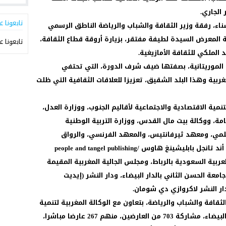
تابعونا ع
اء، رفقة وزير الثقافة والشباب والرياضة الناطق الرسمي
 المعرض السيدة لطيفة مفتقر، بزيارة أروقة قطاع الثقافة،
تابعونا ع
الملكي للثقافة الأمازيغية.
 الموريتانية، بصفتها ضيف شرف الدورة، التي تحتفي
مغربية وهذا البلد الشقيق، تعزيزا للعلاقات الثقافية التي ظلت
مية الاقتصادية والاجتماعية لأقاليم الجنوب، ووزارة العدل،
ة، ووكالة بيت مال القدس، ووزارة التربية الوطنية
لعلمي، ومعهد ثيرفانتيس، والمعهد الفرنسي، والرواق
الأمريكي بالمعرض، ودار النشر الصينية (بيبل أند تانجل بابليشينغ هاوس /people and tangel publishing
ة العربية السعودية بالرباط، ومجلس الجالية المغربية المقيمة
معة الحسن الثاني بالدار البيضاء، ودار النشر (إيديت
ر النشر لاكروازي دي شومان.
قافة والشباب والرياضة، بتعاون مع الوكالة المغربية لتنمية
الاستثمارات والصادرات ومكتب معارض الدار البيضاء، مشاركة 703 من العارضين، منهم 267 عارضا مباشرا،