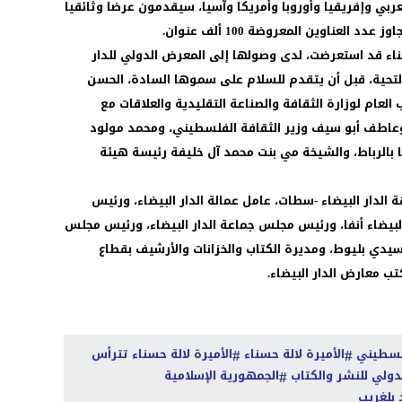
 العربي وإفريقيا وأوروبا وأمريكا وآسيا، سيقدمون عرضا وثائقيا
لعناوين المعروضة 100 ألف عنوان.
ناء قد استعرضت، لدى وصولها إلى المعرض الدولي للدار
لتحية، قبل أن يتقدم للسلام على سموها السادة، الحسن
 العام لوزارة الثقافة والصناعة التقليدية والعلاقات مع
، وعاطف أبو سيف وزير الثقافة الفلسطيني، ومحمد مولود
ا بالرباط، والشيخة مي بنت محمد آل خليفة رئيسة هيئة
لدار البيضاء -سطات، عامل عمالة الدار البيضاء، ورئيس
بيضاء أنفا، ورئيس مجلس جماعة الدار البيضاء، ورئيس مجلس
يدي بليوط، ومديرة الكتاب والخزانات والأرشيف بقطاع
تب معارض الدار البيضاء.
فلسطيني
الأميرة لالة حسناء
الأميرة لالة حسناء تترأس
الجمهورية الإسلامية
بلغريب