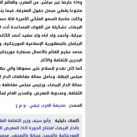
و436 عارضا غير مباشر، من المغرب والعالم
متنوعا يغطي مجمل حقول المعرفة، فيما يتجاوز عدد ا
وكانت صاحبة السمو الملكي الأميرة لالة حس
البيضاء، تشكيلة من القوات المساعدة أدت ا
عبيابة، وأحمد ولد اباه ولد سعيد أحمد الكاتب
البرلمان بالجمهورية الإسلامية الموريتانية
محمد سليم القائم بالأعمال بسفارة موريتاني
البحرين للثقافة والآثار.
كما كان تقدم للسلام على سموها والي جهة ا
مجلس الجهة، وعامل عمالة مقاطعات الدار ال
عمالة الدار البيضاء، ورئيس مجلس مقاطعة س
الثقافة، ومندوبة المعرض، والمدير العام لمك
المصدر
صحيفة العرب تيفي - و م ع
كلمات دليلية
أبو سيف وزير الثقافة ال
بالدار البيضاء افتتاح الدورة الـ26 للمعرض الدولي للنشر والكتاب
الموريتانية
الحسن عبيابة
الصحفي محمد 