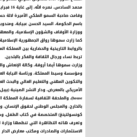
محمد السادس، نصره الله، إلى غاية 16 فبراير الجاري.
وقامت صاحبة السمو الملكي الأميرة لالة حسن
باسم الحكومة، السيد الحسن عبيابة، ومندوبة
ووزارة الأوقاف والشؤون الإسلامية، والمعهد 
كما زارت سموها رواق الجمهورية الإسلامية
بالروابط التاريخية والحضارية بين المملكة ال
تربط نساء ورجال الثقافة والفكر بالبلدين.
وزارت سموها أيضا أروقة، وكالة الإنعاش والتن
ومؤسسة وسيط المملكة، ورئاسة النيابة العام
والتكوين المهني والتعليم العالي والبحث ا
house)، والملحقة الثقافية لسفارة المملك
بالخارج، والمجلس الوطني لحقوق الإنسان، وجا
كونسولتينغ) المتخصصة في كتاب الطفل، ودا
وتعرف هاته التظاهرة التي تنظمها وزارة الث