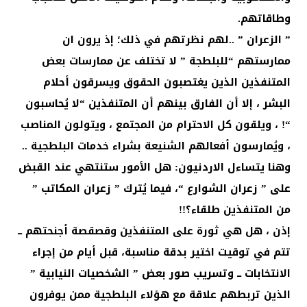
وطاقاتهم.
” الزعران ” ..لهم نظرتهم في ذلك؛ إذ يرون ان
ممارستهم “للبلطجة ” لا تختلف عن ممارسات بعض
المتنفذين الذين يغتصبون الحقوق ويسرقون أحلام
البشر ، إلا أن الفارق بينهم أن المتنفذين “لا يُحاسبون
“! ، ويلقون كل الاحترام من المجتمع ، ويتولون المناصب
، ويُمارسون أفعالهم الشنيعة بشراء خدمات البلطجية ..
وهنا يتساءل الاردنيون: هل الأمور ستنتهي عند القبض
على ” زعران الشوارع “، فيما يُترك ” زعران المكاتب ”
من المتنفذين طلقاء؟!!
إذن ، هل هي ثورة على المتنفذين وقصقصة أجنحتهم ـــ
تتم في توقيت اختير بدقة مناسبة، قبل أيام من إجراء
الانتخابات ـــ وتسريب صور بعض ” الشخصيات النيابية ”
الذين تربطهم علاقة مع هؤلاء البلطجية ممن يوفرون