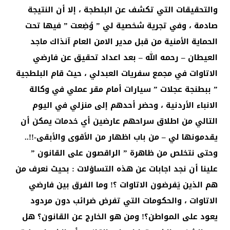
والتحقيقات التي تكشف عن البلطجة ، إلا أن النتيجة
صادمة ، وفي تجرية شخصية لي ” وُضِعت ” فيها تحت
الحماية الأمنية من قبل مدير الامن العام آنذاك ماجد
العيطان – رحمه الله – بعد اعداد تحقيق عن فارضي
الاتاوات في مجمع سفريات العبدلي ، حيث قام البلطجية
” ببطنجة عجلات ” سيارات أمام مقر عملي في وكالة
الانباء الأردنية ، وحضر أحدهم إلى منزلي في اليوم
التالي من اطلاق سراحهم عارضين أي خدمات يمكن أن
يقدمونها لي – من باب اظهار من الأقوى والأبقى-!!..
وحتى نتخلص من ظاهرة ” الراقصون على القانون ”
علينا أن نجد اجابات عن هذه التساؤلات : بحيث نعرف من
هم الذين يَفرضون الاتاوات ؟! وما الفرق بين فارضي
الاتاوات ، والحكومات التي تفرض ضرائب دون مردود
يعود على المواطن؟! ومن هو الخارج عن القانون؟ هل