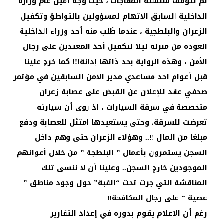
لم تتوقف سلسلة المفاجآت ، حيث وجه أمين عام وزارة
الداخلية السابق الاتهام لمسؤولين بالتواطؤ وتكفيل
الزعران والبلطجية ، عندما طَلب منه أحد وزراء الداخلية
العودة من منزله ليلا لتكفيل أحد المعتدين على رجال
الأمن ، وهذه الرواية بحد ذاتها إدانة!!! كما خرج علينا
قبل أعوام احد مساعدي مدير الامن السابقين في مؤتمر
صحفي عقد للإعلان عن القبض على عصابة زعران
متخصصة في سرقة السيارات ، اذ روى أن سيارته
تعرضت للسرقة، وحتى يستعيدها امتثل للعصابة ودفع
مبلغا من المال !!.. وهؤلاء الزعران حتى وهم داخل
السجن يستمرون بأعمال ” البلطجة ” من خلال أعوانهم
الموجودين خارج السجن.. وعلينا أن لا ننسى تلك
المناقشة التي جرت تحت “القبة” حول وجود مناطق ”
عصية ” على رجال المكافحة!!
رغم أن الاعلام يقوم بدوره في إعداد التقارير