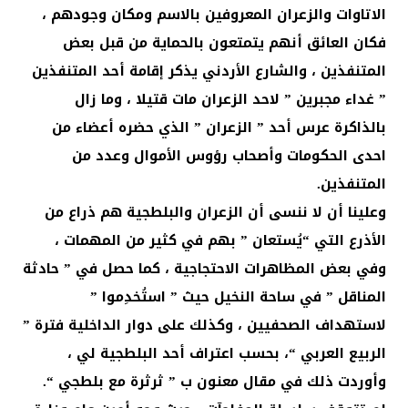
الاتاوات والزعران المعروفين بالاسم ومكان وجودهم ،
فكان العائق أنهم يتمتعون بالحماية من قبل بعض
المتنفذين ، والشارع الأردني يذكر إقامة أحد المتنفذين
” غداء مجبرين ” لاحد الزعران مات قتيلا ، وما زال
بالذاكرة عرس أحد ” الزعران ” الذي حضره أعضاء من
احدى الحكومات وأصحاب رؤوس الأموال وعدد من
المتنفذين.
وعلينا أن لا ننسى أن الزعران والبلطجية هم ذراع من
الأذرع التي “يُستعان ” بهم في كثير من المهمات ،
وفي بعض المظاهرات الاحتجاجية ، كما حصل في ” حادثة
المناقل ” في ساحة النخيل حيث ” استُخدِموا ”
لاستهداف الصحفيين ، وكذلك على دوار الداخلية فترة ”
الربيع العربي “، بحسب اعتراف أحد البلطجية لي ،
وأوردت ذلك في مقال معنون ب ” ثرثرة مع بلطجي “.