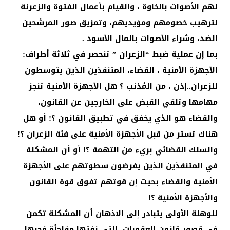
لهم الأصوات بالخاوة ، والقيام بأعمال الفتوة والزعرنة
لترهيب خصومهم ومؤيديهم، وتمزيق صور المرشحين
الضد، وشراء الأصوات بالمال الأسود .
بما إن عملية ضبط “الزعران ” تنحصر في ثلاثة أطراف:
الأجهزة الأمنية ، القضاء، المتنفذين الذين يتوسطون
للزعران..إذن ، من المُذنب ؟ هل الأجهزة الأمنية تنجز
مهامها وتلقي القبض على الخارجين عن القانون،
والقضاء هو الذي يخفق في تطبيق القانون ؟! أو هل
هناك تستر من قبل الأجهزة الأمنية على فئة الزعران ؟!
والسلك القضائي بريء من التهمة ؟! أو أن المشكلة
في المتنفذين الذين يفرضون سطوتهم على الأجهزة
الأمنية والقضاء بحيث إن قوتهم تفوق قوة القانون
والأجهزة الأمنية ؟!
للوهلة الأولى يتبادر إلى الاذهان أن المشكلة تكمن
في قصور قانون العقوبات، التي نفتها مفاجأة فجرها