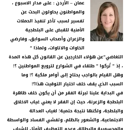
عمان – الأردن : على مدار الاسبوع ،
والمواطنون يحاولون البحث عن
تفسير لسبب تأخر تنفيذ الحملات
الأمنية للقبض على البلطجية
والزعران وأصحاب السوابق، وفارضي
الخاوات والاتاوات، ولماذا ”
التغاضي”عن هؤلاء الخارجين عن القانون كل هذه المدة
، إذ ” تُركوا ” طلقاء في الشوارع لترويع المواطنين ؟!
وهل القيام بالواجب يحتاج إلى أوامر ملكية ؟! وما
السبب الذي يقف خلف اختيار التوقيت هذا؟!
في البداية علينا تبرئة الفقر من أن يكون خلف ظاهرة
البلطجة والزعرنة، حيث إن الفقر لا يعني غياب الاخلاق
والبلطجة، ولكنها نتيجة حتمية؛ لغياب العدالة
الاجتماعية، والشعور بالظلم، وتفشي الفساد والواسطة
والمحسوبية والبطالة، وعدم التوظيف الأمثل للشباب