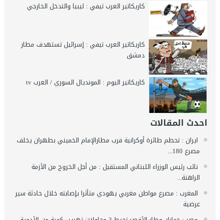
كاريكاتير العرب تيفي : ليبيا والتدخل الخارجي
كاريكاتير العرب تيفي : إسرائيل تستهدف مطار
دمشق
كاريكاتير اليوم : المونديال السوري / العرب tv
احدث المقالات
ايران : تحطم طائرة أوكرانية قرب مطارالإمام الخميني بطهران يخلف
مصرع 180...
نائب رئيس الوزراء اللبناني المستقيل : من أجل الخروج من الأزمة
الراهنة...
المغرب : مصرع مواطن مغربي يهودي متأثرا بإصابته خلال حادثة سير
عرضية
مصر : جمارك مطار الأقصر تحبط 3 محاولات تهريب كمية من الأدوية