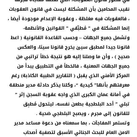
نقيب المحامين بأن المشكلة ليست في قانون العقوبات
، فالعقوبات فيه مغلظة ، وعقوبة الإعدام موجودة أيضا ،
إنما المشكلة في ” مُطبِّقي ” القوانين والأنظمة-
وتشمل جميع الجهات – وحسب القاعدة القانونية ( اعط
قانونا جيدا لمطبق سيئ يخرج قانونا سيئا، والعكس
صحيح ) ، وأن ما وصلنا إليه هو نتيجة خطأ تراتبي من
جميع الجهات المعنية ، فالخطأ في التطبيق يبدأ من
المركز الأمني الذي يقبل ( التقارير الطبية الكاذبة) رغم
معرفتهم بأنها” كيدية “، وكلنا يذكر حادثة مدير منطقة
في أمانة عمان الكبرى الذي واجه عقوبة السجن إثر ”
تبلي ” أحد البلطجية بطعن نفسه، ليتحول مُطبِق
للقانون إلى مجرم ، ويصبح البلطجي ضحية .
وتستمر المفاجآت ، بما سمعناه من دعوة مساعد مدير
الامن العام للبحث الجنائي الأسبق لتصفية أصحاب