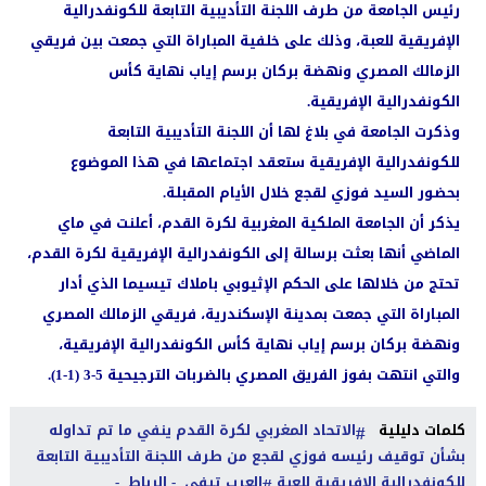
رئيس الجامعة من طرف اللجنة التأديبية التابعة للكونفدرالية
الإفريقية للعبة، وذلك على خلفية المباراة التي جمعت بين فريقي
الزمالك المصري ونهضة بركان برسم إياب نهاية كأس
الكونفدرالية الإفريقية.
وذكرت الجامعة في بلاغ لها أن اللجنة التأديبية التابعة
للكونفدرالية الإفريقية ستعقد اجتماعها في هذا الموضوع
بحضور السيد فوزي لقجع خلال الأيام المقبلة.
يذكر أن الجامعة الملكية المغربية لكرة القدم، أعلنت في ماي
الماضي أنها بعثت برسالة إلى الكونفدرالية الإفريقية لكرة القدم،
تحتج من خلالها على الحكم الإثيوبي باملاك تيسيما الذي أدار
المباراة التي جمعت بمدينة الإسكندرية، فريقي الزمالك المصري
ونهضة بركان برسم إياب نهاية كأس الكونفدرالية الإفريقية،
والتي انتهت بفوز الفريق المصري بالضربات الترجيحية 5-3 (1-1).
كلمات دليلية
الاتحاد المغربي لكرة القدم ينفي ما تم تداوله
بشأن توقيف رئيسه فوزي لقجع من طرف اللجنة التأديبية التابعة
للكونفدرالية الإفريقية للعبة
العرب تيفي - الرباط -