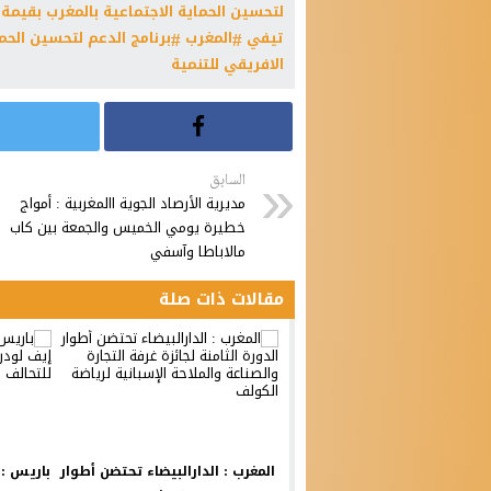
لتحسين الحماية الاجتماعية بالمغرب بقيمة 240 مليون دولار أمريكي
تيفي
المغرب
برنامج الدعم لتحسين الحما
الافريقي للتنمية
السابق
مديرية الأرصاد الجوية االمغربية : أمواج
خطيرة يومي الخميس والجمعة بين كاب
مالاباطا وآسفي
مقالات ذات صلة
المغرب : الدارالبيضاء تحتضن أطوار
باريس : 