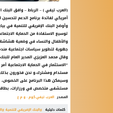
أمريكي لفائدة برنامج الدعم لتحسين ال
وأوضح البنك الإفريقي للتنمية في بيان
توسيع الاستفادة من الحماية الاجتم
والأطفال والنساء في وضعية هشاشة، 
جهوية لتطوير سياسات اجتماعية مندم
وقال محمد العزيزي المدير العام للبنك
“الاستثمار في الحماية الاجتماعية أ
مستدام ومشترك.و نحن فخورون بذلك”
وسيمكن هذا البرنامج على الخصوص، 
مستشفى متخصص في ورزازات، بطاقة استيعابية تصل إل
المصدر
العرب تيفي.كوم - و م ع
كلمات دليلية
البنك الإفريقي للتنمية
ال