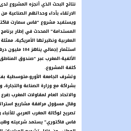
نتائج البحث الذي أنجزه المشروع لدى
الارتقاء بأداء وحداتهم الصناعية من خل
ويستفيد مشروع “فاس سمارت فاكتو
المستدامة” المحدث في إطار برنامج ا
المغربية ونظيرتها الأمريكية، ممثل
استثمار إجمالي
كلفة المشروع.
وتشرف الجامعة الأورو-متوسطية بف
بشراكة مع وزارة الصناعة والتجارة،
والاتحاد العام لمقاولات المغرب (فرع
وقال مسؤول مرافقة مشاريع استراتيج
فاس فاكتوري” يستمد شرعيته وهيكلت