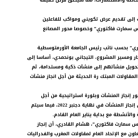
لخاصة والاستثمارات، مما سيخلق فرص حقيقة
 إلى تقديم عرض تكويني ومواكب للفاعلين
س سمارت فاكتوري” وخصوصا محور المصانع
” بحسب نائب رئيس الجامعة الأورمتوسطية
ار ومسير المشروع، التيجاني بونحمدي، أساسا إلى
 تحويل منشآتهم إلى منشآت ذكية ومستدامة، ثم
لمقاولات المبتك رة الحديثة من أجل انجاز منشآت
إنجاز المنشآت وبلورة استراتيحية من أجل
المصاحبة، وسيتم الإنتهاء من أشغال إنجاز المنشآت في نهاية دجنبر 2022، فيما سيتم
والأنشطة مع بداية يناير العام القادم.
 سمارت فاكتوري”، هشام القادري، أن إنجاز
اون مع الإتحاد العام لمقاولات المغرب والفدراليات