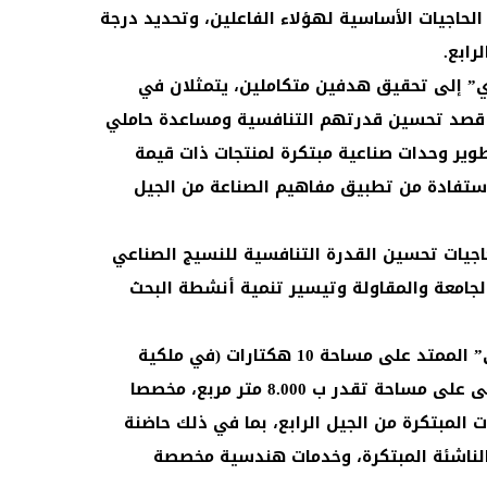
الحاجيات الأساسية لهؤلاء الفاعلين، وتحديد درجة
رابع.
 إلى تحقيق هدفين متكاملين، يتمثلان في
ين قصد تحسين قدرتهم التنافسية ومساعدة حاملي
طوير وحدات صناعية مبتكرة لمنتجات ذات قيمة
استفادة من تطبيق مفاهيم الصناعة من الجيل
اجيات تحسين القدرة التنافسية للنسيج الصناعي
الجامعة والمقاولة وتيسير تنمية أنشطة البحث
ويضم مشروع “فاس سمارت فاكتوري” الممتد على مساحة 10 هكتارات (في ملكية
الجامعة الأورو-متوسطية بفاس)، مبنى على مساحة تقدر ب 8.000 متر مربع، مخصصا
 المبتكرة من الجيل الرابع، بما في ذلك حاضنة
الناشئة المبتكرة، وخدمات هندسية مخصصة