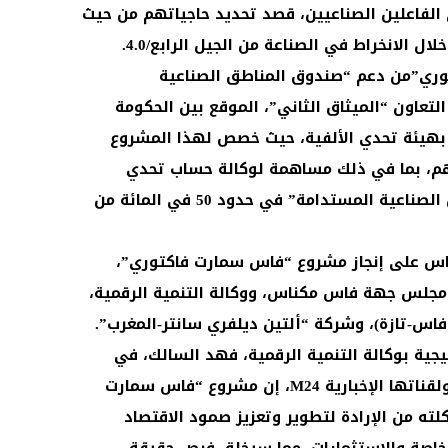
 الفاعلين الصناعيين، قصد تحديد حاجياتهم من حيث
ال الانخراط في الصناعة من الجيل الرابع/4.0.
ري”من دعم “صندوق المناطق الصناعية
لتعاون “الميثاق الثاني”، الموقع بين الحكومة
ة بهيئة تحدي الألفية، حيث خصص لهذا المشروع
 يناهز 104 مليون درهم، بما في ذلك مساهمة لوكالة حساب تحدي
الألفية-المغرب عبر “صندوق المناطق الصناعية المستدامة” في حدود 50 في المائة من
اس على إنجاز مشروع “فاس سمارت فاكتوري”،
 ومجلس جهة فاس مكناس، ووكالة التنمية الرقمية،
 فاس-تازة)، وشركة “ألتين ديلفري سانتر-المغرب”.
ية بوكالة التنمية الرقمية، فهد السالك، في
تصريح لوكالة المغرب العربي للأنباء ولقناتها الإخبارية M24، إن مشروع “فاس سمارت
ه من الإرادة لتطوير وتعزيز صمود الاقتصاد