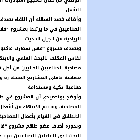
الوطني من خلال تشجيع المبادرات ا
للشغل.
وأضاف فهد السالك أن اللقاء يهدف
الصناعيين في ما يرتبط بمشروع “فا
الريادية من الجيل الحديث.
ويهدف مشروع “فاس سمارت فاكتوري
لفاس المكلف بالبحث العلمي والابتك
مصاحبة الصناعيين الحاليين من أجل
مصاحبة حاملي المشاريع المبتك رة وا
صناعية ذكية ومستدامة.
وأوضح بونحميدي أن المشروع في طور 
الانطلاق في القيام بأعمال المصاحبة 
وبدوره أضاف عضو طاقم مشروع “فاس
البحث لدى الفاعلين الصناعيين تم بتع