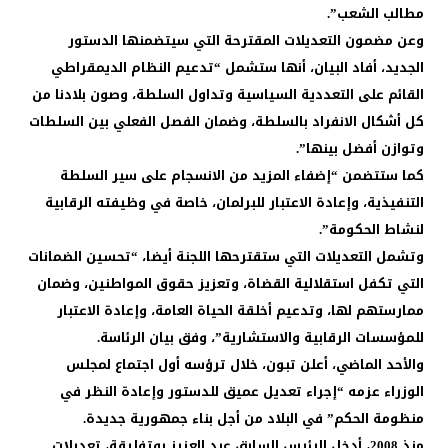
مطالب الشعب”.
وعن مضمون التعديلات المقترحة التي سيتضمنها الدستور
الجديد، أفاد البيان، أنها ستشمل “تدعيم النظام الديمقراطي
القائم على التعددية السياسية وتداول السلطة، وصون بلادنا من
كل أشكال الانفراد بالسلطة، وضمان الفصل الفعلي بين السلطات
وتوازن أفضل بينها”.
كما ستتضمن “إضفاء المزيد من الانسجام على سير السلطة
التنفيذية، وإعادة الاعتبار للبرلمان، خاصة في وظيفته الرقابية
لنشاط الحكومة”.
وتشمل التعديلات التي ستقترحها اللجنة أيضا، “تحسين الضمانات
التي تكفل استقلالية القضاة، وتعزيز حقوق المواطنين، وضمان
ممارستهم لها، وتدعيم أخلقة الحياة العامة، وإعادة الاعتبار
للمؤسسات الرقابية والاستشارية”، وفق بيان الرئاسة.
والأحد الماضي، أعلن تبون، خلال ترؤسه أول اجتماع لمجلس
الوزراء عزمه “إجراء تعديل عميق للدستور وإعادة النظر في
منظومة الحكم” في البلاد من أجل بناء جمهورية جديدة.
منذ 2008، أدخل الرئيس السابق عبد العزيز بوتفليقة، تعديلات