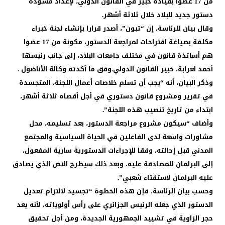
من 17 عضوا بقيادة خبير في القانون الدولي، لإعداد مسودة
دستور جديد للبلاد خلال ثلاثة أشهر.
وقال بيان للرئاسة، إن “تبون”، أصدر قرارا بإنشاء لجنة خبراء
مكلفة بصياغة اقتراحات لمراجعة الدستور، مكونة من 17 عضوا
هم أساتذة قانون في مختلف جامعات البلاد، إلى جانب رئيسها
أحمد لعرابة، خبير القانون الدولي.وفق ما أكدته وكالة الأناضول .
وذكر البيان، أنه “يجب أن تسلم خلاصات أعمال اللجنة، المتجسدة
في تقرير ومشروع قانون دستوري في أجل أقصاه ثلاثة أشهر،
ابتداء من تاريخ تنصيب هذه اللجنة”.
وأضاف “سيكون مشروع مراجعة الدستور، بعد تسليمه، محل
مشاورات واسعة لدى الفاعلين في الحياة السياسية والمجتمع
المدني قبل إحالته، وفقا للإجراءات الدستورية سارية المفعول،
إلى البرلمان للمصادقة عليه، وبعد ذلك سيطرح النص الذي يصادق
عليه البرلمان لاستفتاء شعبي”.
وحسب بيان الرئاسة، فإن هذه الخطوة “تجسيد لالتزام تعديل
الدستور الذي جعله الرئيس الجزائري على رأس أولوياته، لأنه يعد
حجر الزاوية في تشييد الجمهورية الجديدة، ومن أجل تحقيق