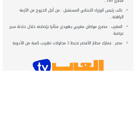
مصرع 180...
نائب رئيس الوزراء اللبناني المستقيل : من أجل الخروج من الأزمة
الراهنة...
المغرب : مصرع مواطن مغربي يهودي متأثرا بإصابته خلال حادثة سير
عرضية
مصر : جمارك مطار الأقصر تحبط 3 محاولات تهريب كمية من الأدوية
اشـتـرك
تصميم وتطوير شركة العرب ميديا | جميع الحقوق محفوظة 2020 ©️
قناة العرب تيفي