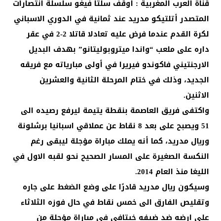
قناة العرب المغربية : أوقف سلتا فيغو سلسلة انتصارات
المتصدر أتلتيكو مدريد عند ثمانية في الدوري الاسباني
لكرة القدم عندما فرض عليه تعادلا قاتلا 2-2 في عقر
داره على ملعب “واندا ميتروبوليتانو” بهدف البديل
الارجنتيني فاكوندو فيريرا في أولى مبارياته مع فريقه
الجديد، وذلك في ختام المرحلة الثانية والعشرين
الاثنين.
واكتفى فريق العاصمة بنقطة يتيمة ليرفع رصيده الى
51 ويصبح على بعد 8 نقاط عن عملاقي اسبانيا برشلونة
وريال مدريد، كما أنه يملك مباراة مؤجلة ليبقى رغم
النكسة الصغيرة على المسار الصحيح نحو لقبه الاول في
الليغا منذ العام 2014.
وسيكون ريال مدريد قادرًا على وضع الضغط على جاره
وتقليص الفارق الى خمس نقاط في حال فوزه الثلاثاء
على ارضه ضد ضيفه خيتافي في مباراة مؤجلة من