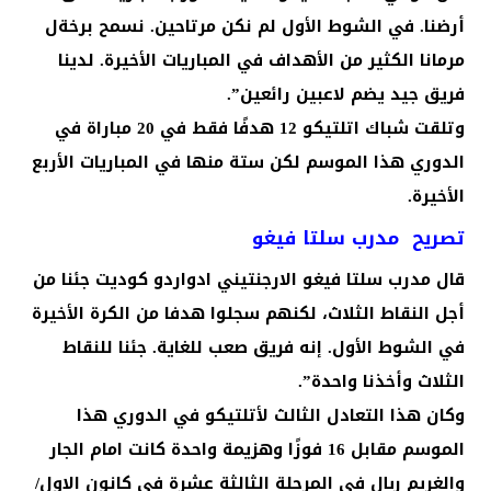
أرضنا. في الشوط الأول لم نكن مرتاحين. نسمح برخةل
مرمانا الكثير من الأهداف في المباريات الأخيرة. لدينا
فريق جيد يضم لاعبين رائعين”.
وتلقت شباك اتلتيكو 12 هدفًا فقط في 20 مباراة في
الدوري هذا الموسم لكن ستة منها في المباريات الأربع
الأخيرة.
تصريح مدرب سلتا فيغو
قال مدرب سلتا فيغو الارجنتيني ادواردو كوديت جئنا من
أجل النقاط الثلاث، لكنهم سجلوا هدفا من الكرة الأخيرة
في الشوط الأول. إنه فريق صعب للغاية. جئنا للنقاط
الثلاث وأخذنا واحدة”.
وكان هذا التعادل الثالث لأتلتيكو في الدوري هذا
الموسم مقابل 16 فوزًا وهزيمة واحدة كانت امام الجار
والغريم ريال في المرحلة الثالثة عشرة في كانون الاول/