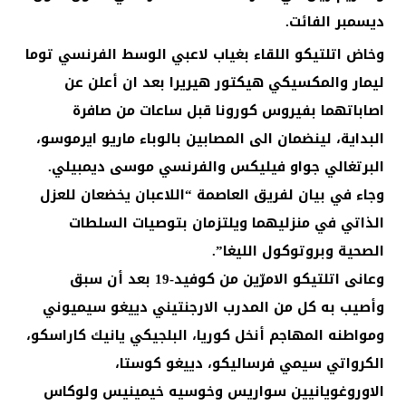
ديسمبر الفائت.
وخاض اتلتيكو اللقاء بغياب لاعبي الوسط الفرنسي توما
ليمار والمكسيكي هيكتور هيريرا بعد ان أعلن عن
اصاباتهما بفيروس كورونا قبل ساعات من صافرة
البداية، لينضمان الى المصابين بالوباء ماريو ايرموسو،
البرتغالي جواو فيليكس والفرنسي موسى ديمبيلي.
وجاء في بيان لفريق العاصمة “اللاعبان يخضعان للعزل
الذاتي في منزليهما ويلتزمان بتوصيات السلطات
الصحية وبروتوكول الليغا”.
وعانى اتلتيكو الامرّين من كوفيد-19 بعد أن سبق
وأصيب به كل من المدرب الارجنتيني دييغو سيميوني
ومواطنه المهاجم أنخل كوريا، البلجيكي يانيك كاراسكو،
الكرواتي سيمي فرساليكو، دييغو كوستا،
الاوروغويانيين سواريس وخوسيه خيمينيس ولوكاس