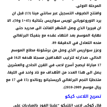
المرحلة الاولى.
وافتتح الضيوف التسجيل عبر سانتي مينا (13) قبل ان
يرد الاوروغوياني لويس سواريس بثنائية (45+1 و50)، الا
ان فيريرا الذي وصل الشهر الفائت الى مدريد حتى
نهاية الموسم بعد انتهاء عقده مع بنفيكا البرتغالي
منحه التعادل في الدقيقة 89.
وعزز سواريس الذي وصل من برشلونة مطلع الموسم
الحالي، صدارته لترتيب الهدافين مسجلا هدفه الـ16 في
17 مباراة ليصبح أسرع لاعب في القرن الحادي والعشرين
يصل الى هذا العدد من الأهداف مع ناد واحد في الليغا،
متخطيًا النجم البرتغالي كريستيانو رونالدو (15 في 17 مع
ريال موسم 2009-2010).
تصريح اللاعب كيكو
قال كوكي لاعب اتلتيكو “علينا الفوز بالمباريات على