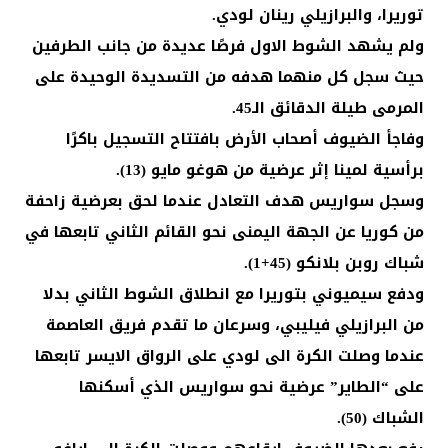
توريرا، والبرازيلي رينان لودي.
ولم يشهد الشوط الاول فرصًا عديدة من جانب الطرفين
حيث سجل كل منهما هدفه من التسديدة الوحيدة على
المرمى طيلة الدقائق الـ45.
وفاجأ الضيوف أصحاب الأرض بافتتاح التسجيل باكرًا
برأسية لمينا إثر عرضية من هوغو مايو (13).
وسجل سواريس هدف التعادل عندما لحق بعرضية زاحفة
من كوريا عن الجهة اليمنى نحو القائم الثاني تابعها في
شباك روبن بلانكو (45+1).
ودفع سيميوني بتوريرا مع انطلاق الشوط الثاني بدلا
من البرازيلي فيليبي، وسرعان ما تقدم فريق العاصمة
عندما وصلت الكرة الى لودي على الرواق الايسر تابعها
على “الطاير” عرضية نحو سواريس الذي أسكنها
الشباك (50).