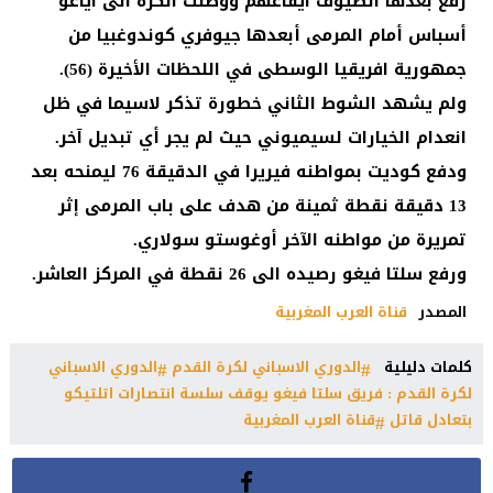
رفع بعدها الضيوف ايقاعهم ووصلت الكرة الى اياغو
أسباس أمام المرمى أبعدها جيوفري كوندوغبيا من
جمهورية افريقيا الوسطى في اللحظات الأخيرة (56).
ولم يشهد الشوط الثاني خطورة تذكر لاسيما في ظل
انعدام الخيارات لسيميوني حيث لم يجر أي تبديل آخر.
ودفع كوديت بمواطنه فيريرا في الدقيقة 76 ليمنحه بعد
13 دقيقة نقطة ثمينة من هدف على باب المرمى إثر
تمريرة من مواطنه الآخر أوغوستو سولاري.
ورفع سلتا فيغو رصيده الى 26 نقطة في المركز العاشر.
المصدر
قناة العرب المغربية
كلمات دليلية
الدوري الاسباني لكرة القدم
الدوري الاسباني
لكرة القدم : فريق سلتا فيغو يوقف سلسة انتصارات اتلتيكو
بتعادل قاتل
قناة العرب المغربية