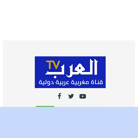
اشـتـرك
تصميم وتطوير شركة العرب ميديا | جميع الحقوق محفوظة 2021 ©️