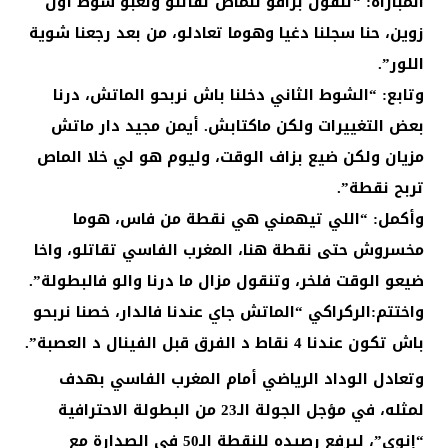
المباراة: “تنقول برافو للماص تقاتلو ولعبو شوط أول
زوين، حنا سجلنا دغيا وهوما تعادلو، من بعد رجعنا شوية
اللور”.
وتابع: “الشوط الثاني دخلنا باش نربحو الماتش، درنا
بعض التغييرات ولكن ماكتابش. أيمن مجيد دار ماتش
مزيان ولكن ضيع بزاف الوقت، وليوم هو لي خلا الماص
تربح نقطة”.
وأكمل: “اللي تيهمني هي نقطة من فاس، هوما
مخسروش حتى نقطة هنا، المغرب الفاسي تقاتلو، واخا
ضيعو الوقت فلخر، وتنقول مزال ما درنا والو فالبطولة”.
واختتم:الركراكي “الماتش جاي عندنا فالدار، خصنا نربحو
باش تكون عندنا 4 نقاط د الفرق قبل الفينال د العصبة”.
وتعادل الوداد الرياضي أمام المغرب الفاسي بهدف
لمثله، في مؤجل الجولة الـ23 من البطولة الاحترافية
“إنوي”، ليرفع رصيده للنقطة الـ50 في الصدارة مع