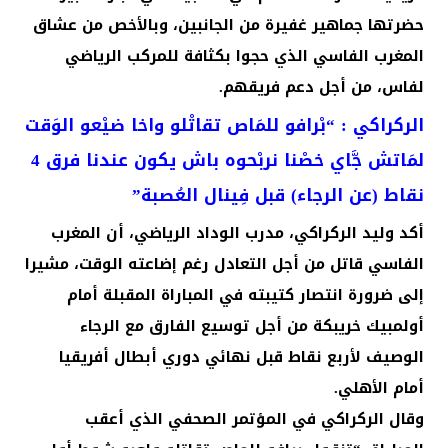
حضرتها جماهير غفيرة من الجانبين، وبالأخص من عشاق
المغرب الفاسي الذي حجوا بكثافة للمركب الرياضي
لفاس، من أجل دعم فريقهم.
الركراكي : “بْرافو للمَاص تقاتْلو واخا ضيْعو الوَقت
لمَاتش جَّاي خصْنا نربْحوه باش يكون عندنا فرق 4
نقاط (عن الرجاء) قبل فِينال العُصبة”
أكد وليد الركراكي، مدرب الوداد الرياضي، أن المغرب
الفاسي قاتل من أجل التعادل رغم إضاعته الوقت، مشيرا
إلى ضرورة انتصار كتيبته في المباراة المقبلة أمام
أولمبيك خريبكة من أجل توسيع الفارق مع الرجاء
الوصيف لأربع نقاط قبل نهائي دوري أبطال أفريقيا
أمام الأهلي.
وقال الركراكي في المؤتمر الصحفي الذي أعقب