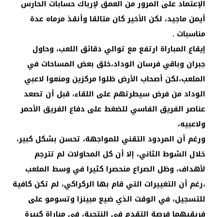
الإعتماد على المرور من العمق لإرباك حسابات الحارس
أيمن ماجيد، لكن الأخير كان متالقا وأنقذ مرماه عدة
مناسبات .
إيقاع المباراة ارتفع مع توالي دقائق اللعب، وحاول
جبران وباقي فرسان الوداد،خلق بعض المساحات في
الملعب،لكن أصحاب الأرض ظلوا مركزين ومنعوا لاعبي
الوداد من فرض سيطرتهم على اللقاء، قبل أن تصعد
عناصر الفريق الفاسي للضغط على دفاع الفريق الأحمر
ولاعبيه،
ورغم أن المردود التقني للمواجهة، تحسن بشكل كبير،
خلال الشوط الثاني، إلا أن كل المحاولات لم تترجم
لأهداف، وظل الصراع منحصرا كثيرا في وسط الملعب
،رغم أن التغييرات التي قام بها الركراكي، لم تكن كافية
للتسجيل، في الوقت الذي ضيع مبينزا وتسومو على
فريقيهما فرصة التقدم في النتجية، في مباراة كبيرة