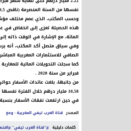
نفسها من السنة المنصرمة (ناقص 19,5 بالمائة).
وحسب المكتب، الذي عمم مختلف مؤشرات
المائة، مع الإشارة في الوقت ذاته إلى تسجيل
وفي سياق متصل أكد المكتب، أنه برسم
الصافي للاستثمارات المغربية المباشرة بالخارج من 1,6 مليار دره
فبراير من سنة 2020 .
في حين ارتفعت نفقات الأسفار بنسبة 15,5 في المائة ( 3,29 مليار درهم )
المصدر
قناة العرب تيفي المغربية - ومع
كلمات دليلية
"قناة العرب تيفي"
اقتص