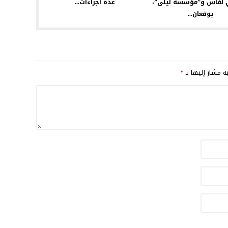
ي لفاس و”مؤسسة ليلى”،
عدة اجراءات...
يوقعان...
ية مشار إليها بـ
*