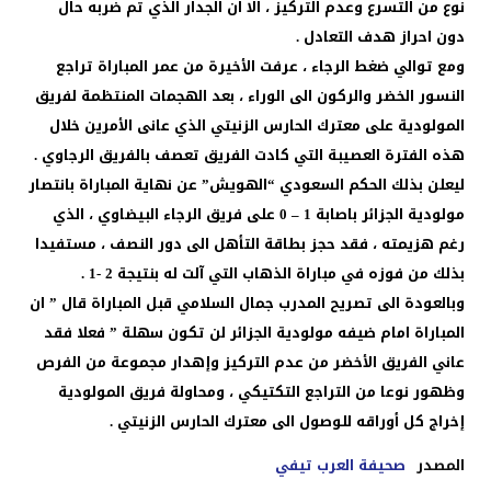
نوع من التسرع وعدم التركيز ، الا ان الجدار الذي تم ضربه حال
دون احراز هدف التعادل .
ومع توالي ضغط الرجاء ، عرفت الأخيرة من عمر المباراة تراجع
النسور الخضر والركون الى الوراء ، بعد الهجمات المنتظمة لفريق
المولودية على معترك الحارس الزنيتي الذي عانى الأمرين خلال
هذه الفترة العصيبة التي كادت الفريق تعصف بالفريق الرجاوي .
ليعلن بذلك الحكم السعودي “الهويش” عن نهاية المباراة بانتصار
مولودية الجزائر باصابة 1 – 0 على فريق الرجاء البيضاوي ، الذي
رغم هزيمته ، فقد حجز بطاقة التأهل الى دور النصف ، مستفيدا
بذلك من فوزه في مباراة الذهاب التي آلت له بنتيجة 2 -1 .
وبالعودة الى تصريح المدرب جمال السلامي قبل المباراة قال ” ان
المباراة امام ضيفه مولودية الجزائر لن تكون سهلة ” فعلا فقد
عاني الفريق الأخضر من عدم التركيز وإهدار مجموعة من الفرص
وظهور نوعا من التراجع التكتيكي ، ومحاولة فريق المولودية
إخراج كل أوراقه للوصول الى معترك الحارس الزنيتي .
المصدر
صحيفة العرب تيفي