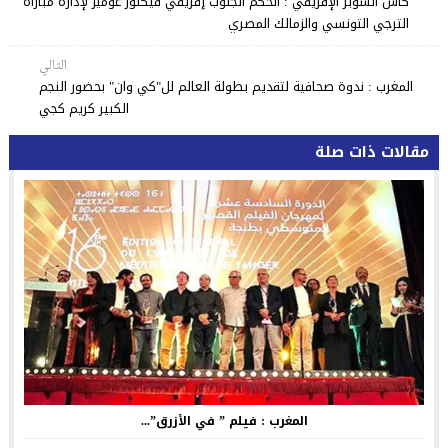
كأس السوبر الإفريقي : الحكم الجنوب إفريقي فيكتور غوميز لإدارة مباراة
الترجي التونسي والزمالك المصري
التالي
المغرب : ندوة صحافية لتقديم بطولة العالم لل"كي وان" بحضور النجم
الكبير كريم كجي
مقالات ذات صلة
المغرب : فيلم ” في الأزرق”...