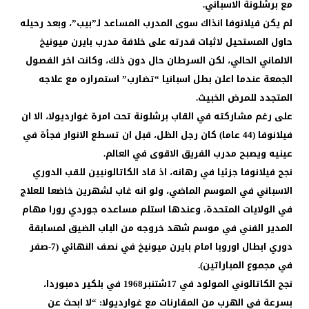
مع برشلونة الاسباني.
لم يكن فيلانوفا انذاك سوى المدرب المساعد لـ”بيب”، وبعد رحيله
حاول المستحيل لاثبات قدرته على خلافة مدرب بايرن ميونيخ
الالماني الحالي، لكن السرطان حال دون ذلك، وكانت اخر الفصول
الجمعة عندما اعلن بطل اسبانيا “تضارب” استمراره مع علاجه
المتجدد للمرض الخبيث.
على رغم مشاركته في القاب برشلونة تحت امرة غوارديولا، الا ان
فيلانوفا (44 عاما) كان رجل الظل، قبل ان تسطع الانوار فجأة في
عينيه ويصبح مدرب الفريق الاقوى في العالم.
نجح فيلانوفا جزئيا في رهانه، اذ قاد الكاتالونيين للقب الدوري
الاسباني في الموسم الماضي، ولو انه غاب لشهرين خاضعا للعلاج
في الولايات المتحدة، وعندها استلم مساعده جوردي رورا مهام
المدير الفني في موسم شهد خروجه من الباب الضيق لمسابقة
دوري ابطال اوروبا امام بايرن ميونيخ في نصف النهائي (7-صفر
في مجموع المباراتين).
نجح الكاتالوني المولود في 17شتنبر1968 في بلكير دمبوردا،
بسرعة في الهرب من المقارنات مع غوارديولا: “لا ابحث عن