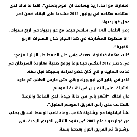
المقارنة مع احد، اريد ببساطة ان اقوم بعملي”، هذا ما قاله لدى
استلامه مهامه في يوليوز 2012 مشددا على البقاء ضمن اطر
عمل غوارديولا.
وعن الالقاب الـ14 التي ساهم فيها مع غوارديولا في اربع سنوات:
“انا محظوظ للمشاركة في هذا النجاح خلال السنوات الاربع
الاخيرة”.
كانت مهمة فيلانوفا صعبة، وفي ظل الضغط جاء الزائر المزعج:
في دجنبر 2012 انتكس فيلانوفا ووقع ضحية معاودة السرطان في
غدده اللعابية والتي كان خضع لجراحة بسببها قبل سنة.
غادر في يناير الى نيويورك وبقي حتى مارس للعلاج، ثم عاود
الاشراف على التمارين في نهاية الموسم.
قال انذاك: “اشعر باني في حالة جيدة، لدي الطاقة والرغبة
بالمتابعة على رأس الفريق الموسم المقبل”.
نشأ فيلانوفا مع برشلونة كلاعب، وعاد لاعب الوسط السابق بطلب
من غوارديولا عام 2007 كي يقود الثنائي الفريق الرديف في
برشلونة ثم الفريق الاول بعدها بسنة.