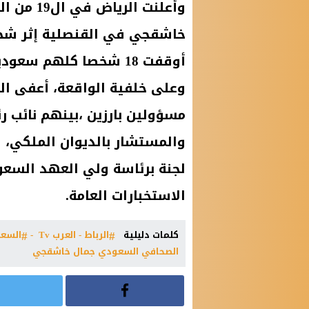
وأعلنت ا
خاشقجي في القنصلية إثر شجا
أوقفت 18 شخصا كلهم سعوديون.
وعلى خلفية الواقعة، أعفى ال
مسؤولين بارزين ،بينهم نائب 
والمستشار بالديوان الملكي، س
لجنة برئاسة ولي العهد السعو
الاستخبارات العامة.
كلمات دليلية
الرباط - العرب Tv -
السعو
الصحافي السعودي جمال خاشقجي