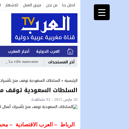
اتصل بنا
من نحن
فريق العمل
للاشهار
ل
العرب الدولية
أخبار المغرب
ا
 ville marocaine de Nad_
أخر المستجدات
الرئيسية
»
السلطات السعودية توقف منح تأشيرات 
السلطات السعودية توقف منح
20 مارس 2015
92
مشاهدة
الرباط – العرب الاقتصادية – محم