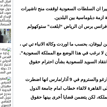
را ان السلطات السعودية اوقفت منح تاشيرات
ازمة دبلوماسية بين البلدين.
 فرانس برس ان الرياض “ابلغت” ستوكهولم
ليوفان، بحسب ما اوردت وكالة الانباء تي تي ،
ن لا نرغب في هذا الوضع مع المملكة السعودية”.
 انتقاد السويد للسعودية بشأن احترام حقوق
وقالت وزيرة الخارجية السويدية مارغو والستروم في 9 آذار/مارس انها اضطرت
ى القاهرة لالقاء خطاب امام جامعة الدول
مملكة، لكن يتضمن قضايا أخرى بينها حقوق