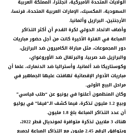
الولايات المتحدة الأميركية، انجلترا، المملكة العربية
السعودية، المكسيك، الإمارات العربية المتحدة، فرنسا،
الأرجنتين، البرازيل وألمانيا.
وأضاف الاتحاد الدولي لكرة القدم أن أكثر التذاكر
المباعة في الفترة الأخيرة كانت من أجل حضور مباريات
دور المجموعات، مثل مباراة الكاميرون ضد البرازيل،
والبرازيل ضد صربيا، والبرتغال ضد الأوروغواي،
وكوستاريكا ضد ألمانيا، وأستراليا ضد الدنمارك، علما أن
مباريات الأدوار الإقصائية تهافتت عليها الجماهير في
مراحل البيع الأولى.
وكان المنظمون أعلنوا في يونيو عن “طلب قياسي”
وبيع 1.2 مليون تذكرة، فيما كشف الـ”فيفا” في يوليو
أن عدد التذاكر المباعة بلغ 1.8 مليون.
هناك 3 ملايين تذكرة متوافرة لمونديال قطر 2022،
ويتوافق الرقم 2.45 مليون مع التذاكر المباعة لجميع