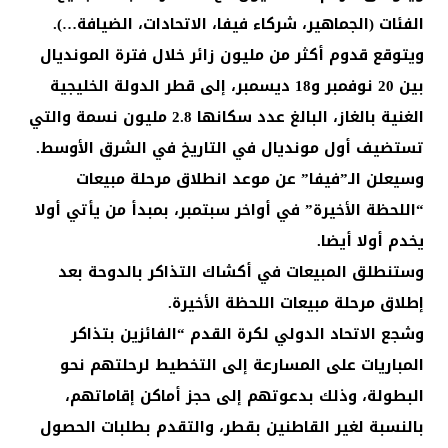
الفئات (الجماهير، شركاء فيفا، الاتحادات، الضيافة…).
ويتوقع قدوم أكثر من مليون زائر خلال فترة المونديال
بين 20 نوفمبر و18 ديسمبر، إلى قطر الدولة الخليجية
الغنية بالغاز، البالغ عدد سكانها 2.8 مليون نسمة والتي
تستضيف أول مونديال في التاريخ في الشرق الأوسط.
وسيعلن الـ”فيفا” عن موعد انطلاق مرحلة مبيعات
“اللحظة الأخيرة” في أواخر سبتمبر، بمبدأ من يأتي أولا
يخدم أولا أيضا.
وستنطلق المبيعات في أكشاك التذاكر بالدوحة بعد
إطلاق مرحلة مبيعات اللحظة الأخيرة.
وشجع الاتحاد الدولي لكرة القدم “الفائزين بتذاكر
المباريات على المسارعة إلى التخطيط لرحلتهم نحو
البطولة، وذلك بدعوتهم إلى حجز أماكن إقاماتهم،
بالنسبة لغير القاطنين بقطر، والتقدم بطلبات الحصول