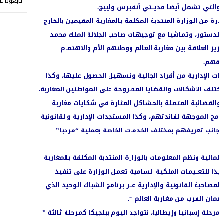
تابعونا ع
 والتي تشمل أيضا مدينتي أنفيرس ولييج.
ة من الوزارة المنتدبة المكلفة بالمغاربة المقيمين بالخارج
ستور، وتماشيا مع توجيهات صاحب الجلالة الملك محمد
 العلاقة بين مغاربة العالم ووطنهم الأم والاهتمام
قهم.
لإدارية من أفراد الجالية وتسهيل الحصول عليها، وكذا
لف الاشكالات والقضايا المطروحة على المواطنين المغاربة.
والقضائية المتصلة بالمشاكل المثارة في شكايات مغاربة
ج الموجهة لفائدتهم، وكذا المستجدات الإدارية والقانونية
ى جانب تعريفهم بمختلف الخدمات الخاصة بعملية “مرحبا”
مالية ونظم المعلومات بالوزارة المنتدبة المكلفة بالمغاربة
ذا للتعليمات الملكية السامية تعمل الوزارة على تنفيذ
احبة القانونية والإدارية عبر برنامج الشباك الوحيد الذي
ان القرب من مغاربة العالم “.
حلة إسبانيا وإيطاليا، نتواجد اليوم ببلجيكا كمرحلة ثالثة ”