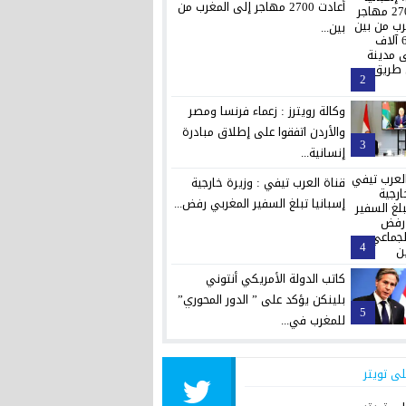
أعادت 2700 مهاجر إلى المغرب من
بين...
2
وكالة رويترز : زعماء فرنسا ومصر
والأردن اتفقوا على إطلاق مبادرة
3
إنسانية...
قناة العرب تيفي : وزيرة خارجية
إسبانيا تبلغ السفير المغربي رفض...
4
كاتب الدولة الأمريكي أنتوني
بلينكن يؤكد على ” الدور المحوري”
5
للمغرب في...
لى تويتر