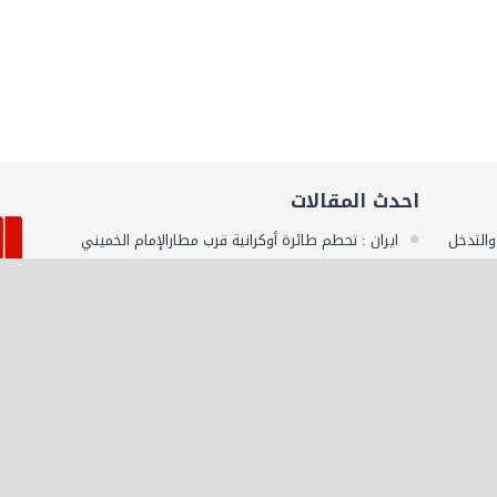
احدث المقالات
 والتدخل
ايران : تحطم طائرة أوكرانية قرب مطارالإمام الخميني
بطهران يخلف مصرع 180...
نائب رئيس الوزراء اللبناني المستقيل : من أجل الخروج
يل
من الأزمة الراهنة...
المغرب : مصرع مواطن مغربي يهودي متأثرا بإصابته
لسوري /
خلال حادثة سير عرضية
مصر : جمارك مطار الأقصر تحبط 3 محاولات تهريب
كمية من الأدوية