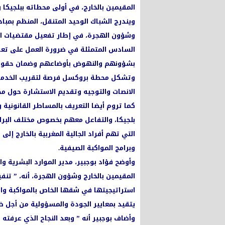
المقيمين بالخارج، في أولى محطاته ببلجيكا
ويندرج الشباك الوحيد المتنقل، المنظم بمبادر
وشؤون الهجرة، في إطار تفعيل مقتضيات الد
السادس المتمثلة في ضرورة العمل على تعزيز
بشؤونهم والنهوض بأوضاعهم وضمان حقو
وتشكل محطة بروكسل فرصة لتقريب الخدمات ا
الانصات والتوجيه وتقديم الاستشارة حول مخت
كما تروم أيضا التعريف بالمساطر القانونية 
بلجيكا، والتفاعل معهم بخصوص مختلف البرام
التي تهم أفراد الجالية المغربية بالخارج إل
وبرامج المواكبة الصيفية.
وأوضح فؤاد بوجبير، مدير الموارد البشرية وال
المقيمين بالخارج وشؤون الهجرة، أنه، ” تنفي
استراتيجيتها في شقها الخاص بالمواكبة والمص
يتقيد بمعايير الجودة والمسؤولية من أجل ضم
وأضاف بوجبير أنه ” وبعد النجاح الذي عرفته مر