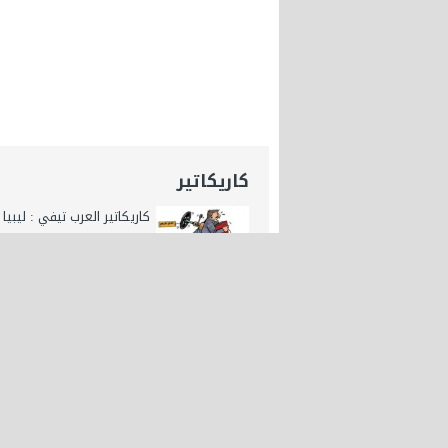
كاريكاتير
كاريكاتير العرب تيفي : ليبيا
الخارجي
كاريكاتير العرب تيفي : إسرائ
تستهدف مطار دمشق
كاريكاتير اليوم : المونديال ا
العرب tv