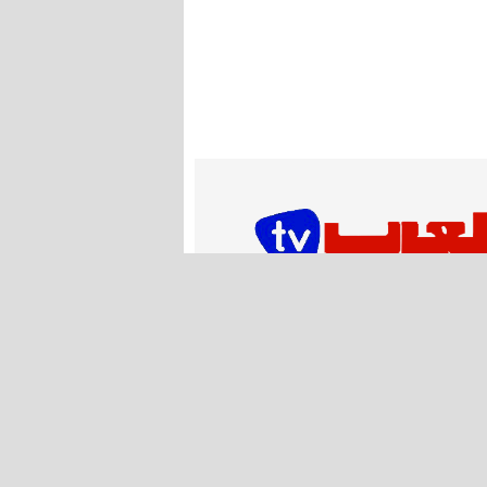
اشـتـرك