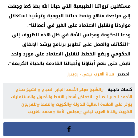
مستغلين ثرواتنا الطبيعية التي حبانا الله بها كما وجهت
إلى مراجعة منهج ونمط حياتنا اليومية وترشيد استغلال
مواردنا وتقليل الاعتماد على الغير في أعمالنا“.
ودعا الحكومة ومجلس الأمة في ظل هذه الظروف إلى
”التكاتف والعمل على تطوير برنامج يرشد الإنفاق
الحكومي ويضع الخطط لتقليل الاعتماد على مورد واحد
نابض حتى ينعم أبناؤنا وأجيالنا القادمة بالحياة الكريمة“.
المصدر
قناة العرب تيفي - رويترز
كلمات دليلية
الشيخ صباح الأحمد الجابر الصباح
الشيخ صباح
الأحمد الجابر الصباح : انخفاض أسعار النفط والأصول والاستثمارات
يؤثر على الملاءة المالية للدولة
الكويت
النفط
تلفزيون
الكويت
قناة العرب تيفي
مجلس الأمة
محمد بلغريب