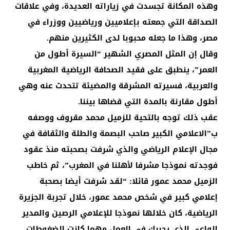
وهذه المكانة تجسدت في زياراته العديدة، وفي علاقات
الصداقة التي جمعته بإعلاميين ورياضيين ووزراء في
مصر، وهذا ما جعله محبوبا لدى الكثيرين منهم.
وقال إن المثل المصري الشهير “السيرة أطول من
العمر”، ينطبق على فقيد الصحافة الرياضية المغربية
والعربية، فسيرته المشرقة والمضيئة تتحدث عنه وهي
أطول مقارنة بالمدة التي قضاها بيننا.
عقب ذلك توجه بالتحية للزميل محمد مقروف ووصفه
ب”الاعلامي الكبير صاحب البصمة والطلة والثقافة في
مجال الإعلام الرياضي والذي شرفت بصحبته منذ عقود
فوجدته نموذجا مشرفا لأهلنا في المغرب”، ثم خاطب
الزميل محمد عمور قائلا: “لقد شرفت أيضا بصحبة
إعلامي كبير في شخص محمد عمور، خلال تجربة الجزيرة
الرياضية، كان خلالها نموذجا للإعلامي الرصين والمدير
الواعي الذي يحببك في العمل مهما كانت الضغوطات