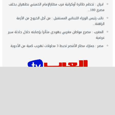
ايران : تحطم طائرة أوكرانية قرب مطارالإمام الخميني بطهران يخلف
مصرع 180...
نائب رئيس الوزراء اللبناني المستقيل : من أجل الخروج من الأزمة
الراهنة...
المغرب : مصرع مواطن مغربي يهودي متأثرا بإصابته خلال حادثة سير
عرضية
مصر : جمارك مطار الأقصر تحبط 3 محاولات تهريب كمية من الأدوية
اشـتـرك
تصميم وتطوير شركة العرب ميديا | جميع الحقوق محفوظة 2021 ©️