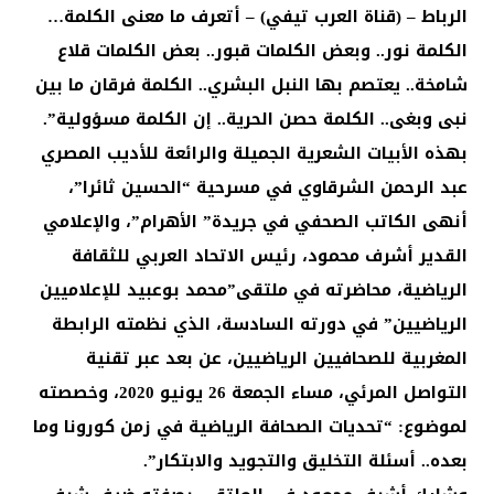
ا
لرباط – (قناة العرب تيفي) – أتعرف ما معنى الكلمة…
الكلمة نور.. وبعض الكلمات قبور.. بعض الكلمات قلاع
شامخة.. يعتصم بها النبل البشري.. الكلمة فرقان ما بين
نبى وبغى.. الكلمة حصن الحرية.. إن الكلمة مسؤولية”.
بهذه الأبيات الشعرية الجميلة والرائعة للأديب المصري
عبد الرحمن الشرقاوي في مسرحية “الحسين ثائرا”،
أنهى الكاتب الصحفي في جريدة” الأهرام”، والإعلامي
القدير أشرف محمود، رئيس الاتحاد العربي للثقافة
الرياضية، محاضرته في ملتقى”محمد بوعبيد للإعلاميين
الرياضيين” في دورته السادسة، الذي نظمته الرابطة
المغربية للصحافيين الرياضيين، عن بعد عبر تقنية
التواصل المرئي، مساء الجمعة 26 يونيو 2020، وخصصته
لموضوع: “تحديات الصحافة الرياضية في زمن كورونا وما
بعده.. أسئلة التخليق والتجويد والابتكار”.