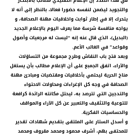
في هذا الصدد إن الإعلام التقليدي مطالب بالابتكار
والتجويد ليضمن لنفسه حضورا فعالا، بالنظر إلى أنه لا
يتحرك إلا في إطار ثوابت واخلاقيات مهنة الصحافة، و
يواجه منافسة شرسة مما يعرف اليوم بالإعلام الجديد
(البديل)، الذي قال عنه إنه “ليست له مرجعيات وأصول
وقواعد” في الغالب الأعم.
وبعد فتح باب النقاش وطرح مجموعة من التساؤلات
والآراء، اتفق الجمبع على أن الإعلام مطالب بأن يستغل
مناخ الحرية ليحتمي بأخلاقيات ومقتضيات ومبادئ مهنة
الصحافة في وجه كل الإغراءات ومحاولات الاحتواء
والتدجين التي تترصد به، ليحتل مكانته الرائدة كرافعة
للتوعية والتثقيف والتعبير عن كل الآراء والمواقف
والحساسيات الفكرية.
و أسدل الستار على الملتقى بتقديم شهادات تقدير
للمحتفى بهم، أشرف محمود ومحمد مقروف ومحمد