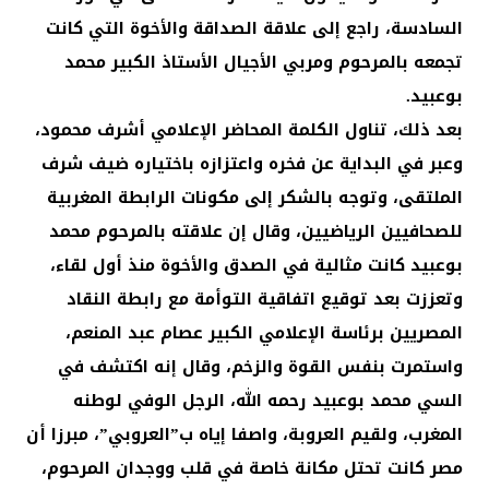
السادسة، راجع إلى علاقة الصداقة والأخوة التي كانت
تجمعه بالمرحوم ومربي الأجيال الأستاذ الكبير محمد
بوعبيد.
بعد ذلك، تناول الكلمة المحاضر الإعلامي أشرف محمود،
وعبر في البداية عن فخره واعتزازه باختياره ضيف شرف
الملتقى، وتوجه بالشكر إلى مكونات الرابطة المغربية
للصحافيين الرياضيين، وقال إن علاقته بالمرحوم محمد
بوعبيد كانت مثالية في الصدق والأخوة منذ أول لقاء،
وتعززت بعد توقيع اتفاقية التوأمة مع رابطة النقاد
المصريين برئاسة الإعلامي الكبير عصام عبد المنعم،
واستمرت بنفس القوة والزخم، وقال إنه اكتشف في
السي محمد بوعبيد رحمه الله، الرجل الوفي لوطنه
المغرب، ولقيم العروبة، واصفا إياه ب”العروبي”، مبرزا أن
مصر كانت تحتل مكانة خاصة في قلب ووجدان المرحوم،