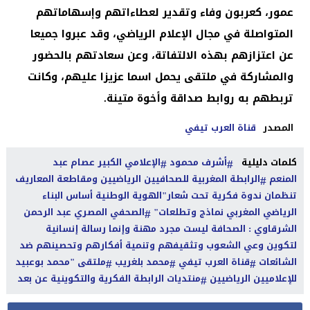
عمور، كعربون وفاء وتقدير لعطاءاتهم وإسهاماتهم
المتواصلة في مجال الإعلام الرياضي، وقد عبروا جميعا
عن اعتزازهم بهذه الالتفاتة، وعن سعادتهم بالحضور
والمشاركة في ملتقى يحمل اسما عزيزا عليهم، وكانت
تربطهم به روابط صداقة وأخوة متينة.
المصدر
قناة العرب تيفي
كلمات دليلية
أشرف محمود
الإعلامي الكبير عصام عبد
المنعم
الرابطة المغربية للصحافيين الرياضيين ومقاطعة المعاريف
تنظمان ندوة فكرية تحت شعار"الهوية الوطنية أساس البناء
الرياضي المغربي نماذج وتطلعات"
الصحفي المصري عبد الرحمن
الشرقاوي : الصحافة ليست مجرد مهنة وإنما رسالة إنسانية
لتكوين وعي الشعوب وتثقيفهم وتنمية أفكارهم وتحصينهم ضد
الشائعات
قناة العرب تيفي
محمد بلغريب
ملتقى "محمد بوعبيد
للإعلاميين الرياضيين
منتديات الرابطة الفكرية والتكوينية عن بعد