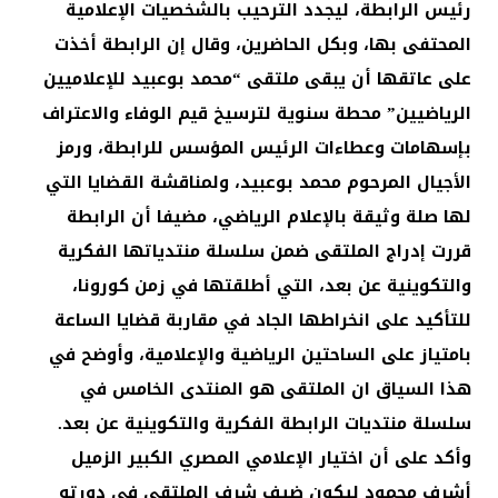
رئيس الرابطة، ليجدد الترحيب بالشخصيات الإعلامية
المحتفى بها، وبكل الحاضرين، وقال إن الرابطة أخذت
على عاتقها أن يبقى ملتقى “محمد بوعبيد للإعلاميين
الرياضيين” محطة سنوية لترسيخ قيم الوفاء والاعتراف
بإسهامات وعطاءات الرئيس المؤسس للرابطة، ورمز
الأجيال المرحوم محمد بوعبيد، ولمناقشة القضايا التي
لها صلة وثيقة بالإعلام الرياضي، مضيفا أن الرابطة
قررت إدراج الملتقى ضمن سلسلة منتدياتها الفكرية
والتكوينية عن بعد، التي أطلقتها في زمن كورونا،
للتأكيد على انخراطها الجاد في مقاربة قضايا الساعة
بامتياز على الساحتين الرياضية والإعلامية، وأوضح في
هذا السياق ان الملتقى هو المنتدى الخامس في
سلسلة منتديات الرابطة الفكرية والتكوينية عن بعد.
وأكد على أن اختيار الإعلامي المصري الكبير الزميل
أشرف محمود ليكون ضيف شرف الملتقى في دورته