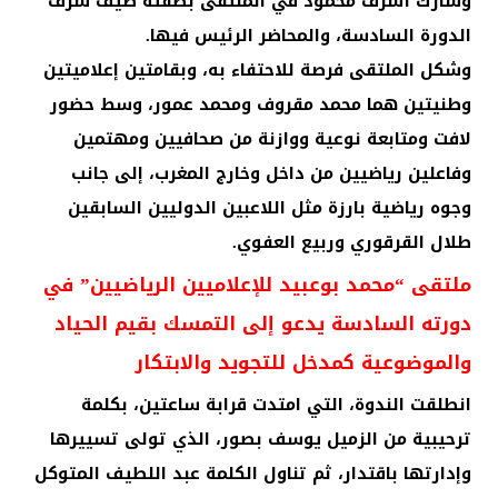
وشارك أشرف محمود في الملتقى بصفته ضيف شرف
الدورة السادسة، والمحاضر الرئيس فيها.
وشكل الملتقى فرصة للاحتفاء به، وبقامتين إعلاميتين
وطنيتين هما محمد مقروف ومحمد عمور، وسط حضور
لافت ومتابعة نوعية ووازنة من صحافيين ومهتمين
وفاعلين رياضيين من داخل وخارج المغرب، إلى جانب
وجوه رياضية بارزة مثل اللاعبين الدوليين السابقين
طلال القرقوري وربيع العفوي.
ملتقى “محمد بوعبيد للإعلاميين الرياضيين” في
دورته السادسة يدعو إلى التمسك بقيم الحياد
والموضوعية كمدخل للتجويد والابتكار
انطلقت الندوة، التي امتدت قرابة ساعتين، بكلمة
ترحيبية من الزميل يوسف بصور، الذي تولى تسييرها
وإدارتها باقتدار، ثم تناول الكلمة عبد اللطيف المتوكل