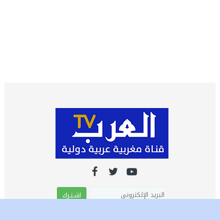
اشـتـرك