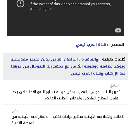
المصدر
: قناة العرب تيفي
كلمات دليلية
القاهرة : البرلمان العربي يدين تفجير مقديشيو
ويؤكد تضامنه ووقوفه الكامل مع جمهورية الصومال في حربها
ضد الإرهاب
قناة العرب تيفي
السابق
تقرير البنك الدولي : المغرب يدخل مرحلة تسارع النمو الاقتصادي بعد
تعافي القطاع الفلاحي وانتعاش الطلب الخارجي
التالي
الكاتبة والإعلامية الأردنية سهير جرادات تكتب : الديمقراطية الأردنية في
القبضة الأمنية