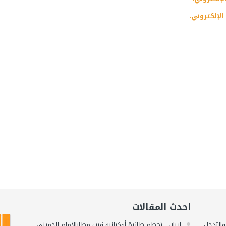
الإلكتروني.
احدث المقالات
 والتدخل
ايران : تحطم طائرة أوكرانية قرب مطارالإمام الخميني