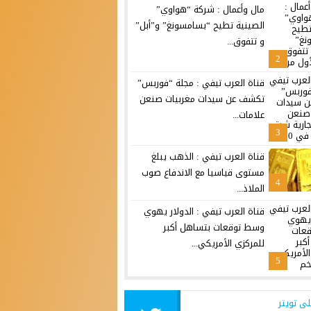
مال وأعمال : شركة “هواوي”
الصينية تطيح “بسامسونغ” و”أبل”
و تتفوق...
2
قناة العرب تيفي : مجلة “فوربس”
تكشف عن سيدات مغربيات صنعن
علامات...
3
قناة العرب تيفي : الذهب يبلغ
مستوى قياسيا مع الاندفاع صوب
4
الملاذ...
قناة العرب تيفي : الدولار يهوي
وسط توقعات بتساهل أكبر
للمركزي الأمريكي...
5
لى تويتر