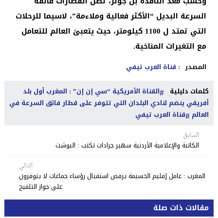
وحسب معد النافذة بن جونز، تظل القطارات فائقة
السرعة البديل “الأكثر فعالية وملاءمة”، لاسيما للرحلات
التي تمتد ل 1100 كيلومتر، حيث يتعبئ العالم للتعامل
مع التغيرات المناخية.
المصدر
: قناة العرب تيفي
كلمات دليلية
القناة الأمريكية “سي إن إن” : المغرب أول بلد
أفريقي ينضم لنادي البلدان التي تتوفر على قطار فائق السرعة في
العالم
قناة العرب تيفي
السابق
الكاتبة والإعلامية الأردنية سهير جرادات تكتب : البوشت
التالي
المغرب : عامل إقليم الحسيمة يرفض استقبال رؤساء جماعات لا يتوفرون
على جواز التلقيح
مقالات ذات صلة