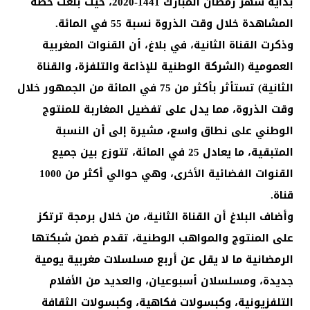
بداية شهر رمضان المبارك 1441-2020، حيث بلغت حصة
المشاهدة خلال وقت الذروة نسبة 55 في المائة.
وذكرت القناة الثانية، في بلاغ، أن القنوات المغربية
العمومية (الشركة الوطنية للإذاعة والتلفزة، والقناة
الثانية) تستأثر بأكثر من 75 في المائة من الجمهور خلال
وقت الذروة، مما يدل على تفضيل المغاربة للمنتوج
الوطني على نطاق واسع، مشيرة إلى أن النسبة
المتبقية، ما يعادل 25 في المائة، تتوزع بين جميع
القنوات الفضائية الأخرى، وهي حوالي أكثر من 1000
قناة.
وأضاف البلاغ أن القناة الثانية، من خلال برمجة ترتكز
على المنتوج والمواهب الوطنية، تقدم ضمن شبكتها
الرمضانية ما لا يقل عن أربع مسلسلات مغربية يومية
جديدة، ومسلسلان أسبوعيان، والعديد من الأفلام
التلفزيونية، وكبسولات فكاهية، وكبسولات الثقافة