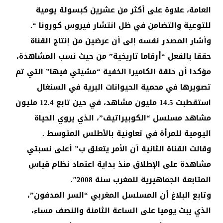
العامة، علاوة على أكثر من عشرين كبسولة يومية
للتوعية والتضامن في ظل انتشار فيروس كورونا “.
وأشار المصدر نفسه إلى أن عرضين من إنتاج القناة
حققا بالفعل “أرقاما تاريخية” من حيث نسب المشاهدة،
مؤكدا أن حلقة الكاميرا الخفية “مشيتي فيها” التي تم
تصويرها في محمية الحيوانات البرية في السنغال
استقطبت 14.5 مليون مشاهد، في حين تابع 12.4 مليون
مشاهد مسلسل “الكوبيراتيف”، الذي يروي الحياة
اليومية للمرأة في تعاونية بالأطلس المتوسط .
وقالت القناة الثانية أن الأمر يتعلق ب” أعلى نسبتي
مشاهدة على الإطلاق منذ بداية اعتماد نظام قياس
المتابعة الجماهيرية للمغرب سنة 2008″.
وتابع البلاغ أن المسلسل المغربي “السر المدفون”،
الذي يبث يوميا على الساعة الثامنة والنصف مساء،