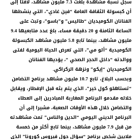
سجل نسبة مشاهدة بلغت 7.3 مليون مشاهد، لافتا إلى
أن كبسولة الثقافة العامة “فين غادي”، التي ينشطها
الفنانان الكوميديان “طاليس” و”باسو”، وتبث على
الساعة الثامنة و 20 دقيقة مساء، بلغ عدد متابعيها 9.4
مليون مشاهد، بينما تابع 5.8 مليون مشاهد الكبسولة
الكوميدية “ألو مي”، التي تعرض الحياة اليومية لفتى
ووالدته “داخل الحجر الصحي “، يؤديها الفنانان
الكوميديان “إيكو” ونزهة الركراكي.
وبحسب البلاغ، تابع 10.7 مليون مشاهد برنامج التضامن
“تستاهلو كول خير”، الذي يتم بثه قبل الإفطار، ويقابل
خلاله مقدمو البرنامج المغاربة المبادرين إلى العطاء
والتضامن خلال هذه الأوقات الصعبة، مشيرا إلى أن
البرنامج الديني اليومي “الدين والناس” تمت مشاهدته
من قبل 7.9 مليون مشاهد، بينما تابع أكثر من خمسة
ملايين شخص برنامج “سؤال حول فيروس كورونا” الذي