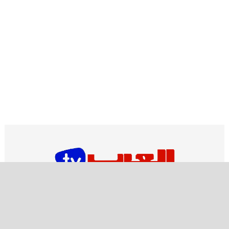
اشـتـرك