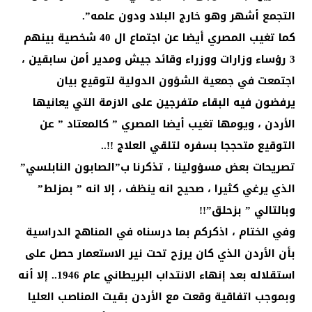
التجمع أشهر وهو خارج البلاد ودون علمه”.
كما تغيب المصري أيضا عن اجتماع ال 40 شخصية بينهم
3 رؤساء وزارات ووزراء وقائد جيش ومدير أمن سابقين ،
اجتمعت في جمعية الشؤون الدولية لتوقيع بيان
يرفضون فيه البقاء متفرجين على الازمة التي يعانيها
الأردن ، ويومها تغيب أيضا المصري ” كالمعتاد ” عن
التوقيع متحججا بسفره لتلقي العلاج !!..
تصريحات بعض مسؤولينا ، تذكرنا ب”الصابون النابلسي”
الذي يرغي كثيرا ، صحيح انه ينظف ، إلا انه ” بمزلط”
وبالتالي ” بزحلق”!!
وفي الختام ، اذكركم بما درسناه في المناهج الدراسية
بأن الأردن الذي كان يرزح تحت نير الاستعمار حصل على
استقلاله بعد إنهاء الانتداب البريطاني عام 1946.. إلا أنه
وبموجب اتفاقية وقعت مع الأردن بقيت المناصب العليا