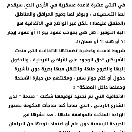
في اثنتي عشرة قاعدة عسكرية في الأردن الذي سيقدم
لها التسهيلات ، ويوفر لها جميع المرافق والمناطق
(المتفق عليها!!) ..لكن غير الواضح في الاتفاقية هو
آلية التوفير : هل هي بموجب عقود بيع !؟ أو عقود إيجار
!؟ أو هبة !؟ أو ضمان؟!..
شروط قاسية وخطيرة تضمنتها الاتفاقية التي منحت
الأمريكان “حق الوجود على الأراضي الاردنية ، والدخول
إليها والخروج منها، والتنقل فيها بحرية دون تأشيرة
دخول أو ختم جواز سفر ، ومكنتهم من حيازة الأسلحة
وحملها داخل المملكة” !!
الاتفاقية التي تم تجديد توقيعها شكلت ” صدمة ” لدى
الشارع الأردني ، الذي تفاجأ كما تفاجأت الحكومة بصدور
الإرادة الملكية بالموافقة عليها ، بعد نشرها في
الجريدة الرسمية دون علم أو اعتماد بنودها من البرلمان