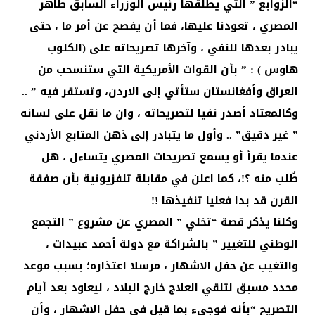
“الزوابع ” التي يطلقها رئيس الوزراء السابق طاهر
المصري ، تعودنا عليها، فما أن يفصح عن أمر ما ، حتى
يبادر بعدها للنفي ، وآخرها تصريحاته على (الكلوب
هاوس ) : ” بأن القوات الأمريكية التي ستنسحب من
العراق وأفغانستان ستأتي إلى الاردن، وتستقر فيه ” ..
وكالمعتاد أصدر نفيا لتصريحاته ، وان ما نقل على لسانه
” غير دقيق” .. وأول ما يتبادر إلى ذهن المتابع الأردني
عندما يقرأ أو يسمع تصريحات المصري يتساءل ، هل
طُلب منه ؟!، كما اعلن في مقابلة تلفزيونية بأن صفقة
القرن قد بدا فعليا تنفيذها !!
وكلنا يذكر قصة “تخلي ” المصري عن مشروع ” التجمع
الوطني للتغيير ” بالشراكة مع دولة أحمد عبيدات ،
والتغيب عن حفل الاشهار ، مرسلا اعتذاره؛ بسبب موعد
محدد مسبق لتلقي العلاج خارج البلاد ، ليعاود بعد أيام
التصريح “بأنه فوجىء بما قيل في حفل الاشهار ، وأن