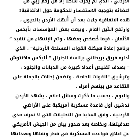
الأردني ، الذي لم يحرك ساكنا إلا من رحم ربي من
اعضائه بتوجيه الاستفسار للحكومة حول الاتفاقية!!
هذه الاتفاقية جاءت بعد أن أُنهك الأردن بالديون ،
وارتفع الدَّين العام ، وبيعت بعض المؤسسات بأبخس
الأثمان ، فيما خُصخص بعضها ، وتم الإنتهاء من تنفيذ ”
برنامج إعادة هيكلة القوات المسلحة الأردنية” ، الذي
أداره فريق بريطاني برئاسة الجنرال ” أليكس ماكنتوش
” بهدف تقليص أعداد كبيرة من الدبابات والجنود ،
وترشيق “القوات الخاصة ، وتضمن إحالات بالجملة على
التقاعد من بينهم أمراء .
واليوم ، بحسب ما ذكرت وسائل اعلام ، يشهد الأردن
تدشين أول قاعدة عسكرية أمريكية على الأراضي
الأردنية ، وفق العديد من التحليلات التي لا نعرف مدى
صدقيتها، وبخاصة بعد صدور بيان من الجيش الأمريكي
عن اغلاق قواعده العسكرية في قطر ونقلها ومعداتها