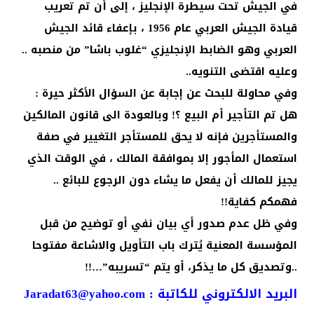
في الجيش تحت سيطرة الإنجليز ، إلى أن تم تعريب
قيادة الجيش العربي عام 1956 ، بإعفاء قائد الجيش
العربي وهو الضابط الإنجليزي “غلوب باشا” من منصبه ..
وعليه اقتضى التنويه..
وفي محاولة للبحث عن إجابة عن السؤال الأكثر حيرة :
هل تم التأجير أم البيع ؟! وبالعودة الى قانون المالكين
والمستأجرين فإنه لا يحق للمستأجر التغيير في صفة
استعمال المأجور إلا بموافقة المالك ، في الوقت الذي
يجيز للمالك أن يفعل ما يشاء دون الرجوع للبائع ..
فهمكم كفاية!!
وفي ظل عدم صدور أي بيان نفي أو توضيح من قبل
المؤسسة المعنية يُترك باب التأويل والاشاعة مفتوحا
..وتصديق كل ما يذكر، أو يتم “تسريبه”…!!
البريد الالكتروني للكاتبة :
Jaradat63@yahoo.com