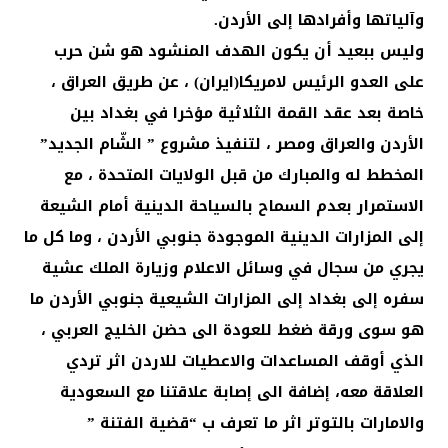
وآلياتها وأفرادها إلى الأردن.
وليس ببعيد أن يكون الهدف المنشود هو شن حرب
على العدو الرئيس لامريكا(ايران) ، عن طريق العراق ،
خاصة بعد عقد القمة الثلاثية مؤخرا في بغداد بين
الأردن والعراق ومصر ، لتنفيذ مشروع ” الشّام الجديد”
المخطط له والمبارك من قبل الولايات المتحدة ، مع
الاستمرار بعدم السماح بالسياحة الدينية أمام الشيعة
إلى المزارات الدينية الموجودة جنوبي الأردن ، وما كل ما
يجري من سجال في وسائل الاعلام وزيارة الملك عشية
سفره إلى بغداد إلى المزارات الشيعية جنوبي الأردن ما
هو سوى ورقة ضغط للعودة الى حضن الخليج العربي ،
الذي أوقف المساعدات والاعطيات للاردن اثر تردي
العلاقة معه، إضافة الى إصابة علاقتنا مع السعودية
والامارات بالتوتر اثر ما تعرف ب “قضية الفتنة ”