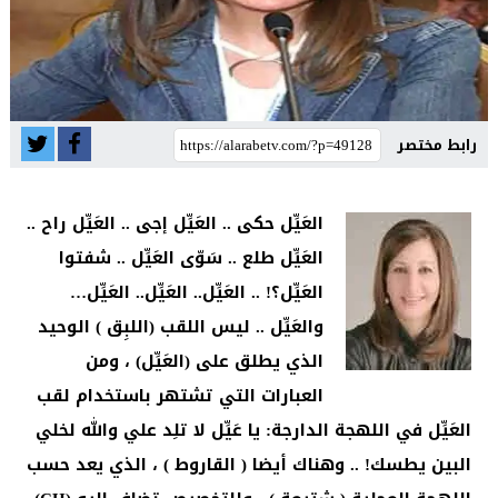
رابط مختصر
العَيِّل حكى .. العَيِّل إجى .. العَيِّل راح ..
العَيِّل طلع .. سَوّى العَيِّل .. شفتوا
العَيِّل؟! .. العَيِّل.. العَيِّل.. العَيِّل…
والعَيِّل .. ليس اللقب (اللبِق ) الوحيد
الذي يطلق على (العَيِّل) ، ومن
العبارات التي تشتهر باستخدام لقب
العَيِّل في اللهجة الدارجة: يا عَيِّل لا تلِد علي والله لخلي
البين يطسك! .. وهناك أيضا ( القاروط ) ، الذي يعد حسب