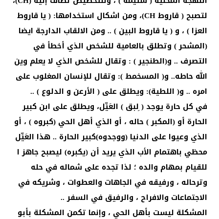
اللهجة المحلية ( شتيمة ) ، وللتخصيص تضاف إليه (CH)،
لتصبح ( قاروط CH)، ومن اشكال استخدامها: ( يا قاروط
العزا ) ، و ( يا قاروط البين ) .. ومن الالقاب الدارجة ايضا
(المشحر ) وتطلق بالعامية للشخص الذي أخطأ في
التصرف .. و(الطنجير ) : وتقال للشخص الذي لا يعلم وين
الله حاطه.. و( المسخمط ): وتقال للإنسان المغلوب على
امره .. و( اللطية): ويطلق على ( الأرعن و الدلوع ) ..
في كل حارة يوجد ( ِلبق ) العَيِّل، ويطلق على ابن كبير
الحارة أو (المكبر ) حاله ، أو الذي أهل الحي (كبروه ) ، أو
الذي وعيوا على الدنيا (ووجدوه)كبير الحارة .. هذا العَيِّل
محظي باهتمام الأب الذي يريد أن (يكبره) ليصبح جاهز ا
للقيام بمهام والده ؛ لذا تجده على شماله في حله
وترحاله ، ورفيقه في الجاهات والعطوات ، وشريكه في
الاجتماعات والافراح ، والرفيق في السفر ..
المشكلة ليست بأهل الحي ، وإنما تكمن المشكلة بأبو