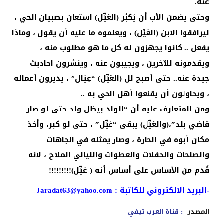
عنه.
وحتى يضمن الأب أن يَكبُر (العَيِّل) استعان بصبيان الحي ،
ليرافقوا الابن (العَيِّل) ، ويعلموه ما عليه أن يقول ، وماذا
يفعل .. كانوا يجهزون له كل ما هو مطلوب منه ،
ويقدمونه للآخرين ، ويجيبون عنه ، وينشرون احاديث
جيدة عنه.. حتى أصبح لل (العَيِّل) “عِيَال” ، يديرون أعماله
، ويحاولون أن يقنعوا أهل الحي به ..
ومن المتعارف عليه أن “الولد بيظل ولد حتى لو صار
قاضي بلد”،(والعَيِّل) يبقى “عَيِّل” ، حتى لو كبر، وأخذ
مكان أبوه في الحارة ، وصار يمثله في الجاهات
والصلحات والحفلات والعطوات والليالي الملاح ، لانه
قُدم من الأساس على أساس أنه ( عَيِّل)!!!!!!!!!
-البريد الالكتروني للكاتبة :
Jaradat63@yahoo.com
المصدر
: قناة العرب تيفي