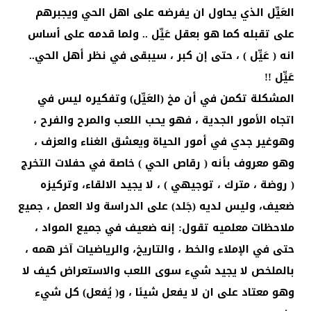
العَيِّل الذي يحاول ان يفرضه على اهل الحي ويجبرهم
على تقبله كما هو بعقل عَيِّل .. ولما قدمه على أساس
انه ( عَيِّل ) ، حتى إن كبر ، سيبقى في نظر أهل الحي..
عَيِّل !!
المشكلة تكمن في أن مخ (العَيِّل) وتفكيره ليس في
اتجاه الأمور الجدية ، فهو يحب اللعب والمرح والفرح ،
وهوغير جدي في أمور الحياة ويعشق الغناء والعزف ،
وهو معروف بأنه ( رقاص الحي ) خاصة في حفلات التخرج
( روضة ، مترك ، توجيهي ) ، لا يجيد الالقاء، وتركيزه
ضعيف، وليس لديه (جَلد) على الدراسة ولا العمل ، جميع
ملاحظات معلميه تقول: إنه ضعيف في جميع المواد ،
حتى في الإملاء والخط ، والتاريخ، والرياضيات آخر همه ،
بالملخص لا يجيد شيء سوى اللعب والاستعراض كيف لا
وهو معتاد على ان لا يفعل شيئا ، و( يُفعل) كل شيء