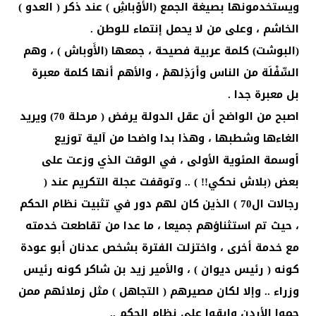
ويستخدمونها بصيغة الجمع (الأَوْباشِ ) عند ذكر ( العدو )
الخاشم ، وعلى من لا يحمل إنتماء للوطن .
(البوشت) كلمة عربية فصيحة ، جمعها (الأَوباش ) ، وهم
السِّفْلَة من الناس وأرَذِلهمْ ، والأهم أنها كلمة معبرة
بل معبرة جدا .
اصبح من الواضح أن عقل الدولة يرفض ( مرحلة 70) ويريد
الغاءها وشطبها ، وهذا بدا واضحا من آلية توزيع
أوسمة المئوية الأولى ، في الوقت الذي وزعت على
بعض (بلاش نحكي!! ) .. وتوقفت عجلة التكريم عند (
رجالات ال70 ) الذين كان لهم دور في تثبيت نظام الحكم
، حيث تم استثناؤهم جميعا ، ما عدا من تقاطعت خدمته
مع خدمة أخرى ، واختزلت الفترة بشخص عدنان أبو عودة
كونه ( رئيس ديوان ) ، والأمير زيد بن شاكر كونه رئيس
وزراء .. وإلا لكان مصيرهم ( التجاهل ) مثل زملائهم ممن
حموا الأردن وابقوا على نظام الحكم ..