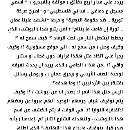
يردد على مدار اربع دقائق ( موثقة بالفيديو ) :” اسمي
مسجل ع دماغي .. فدائي فلسطيني” و “اصرخ صرخة
ثورية .. ضد حكومة التبعية” وآخرها “تشهد علينا عمان
.. ثورة إن قامت ما بتنام”!! لمن يتبع هذا (البوشت) الذي
يخطط ليشعل النار من تحت الرماد ؟! كيف سمح له ؟!
وكيف وصل ( من سمح له ) الى موقع مسؤولية ؟! وكيف
يجرأ على اتخاذ مثل هكذا قرارات دون غطاء او ستار
واقي ؟! ..من هذا ( الحامي ) الذي يريد ان يحدث تفرقة
لوحدة الصف الأردني و (يحرق عمان ) ، ويوصل رسائل
(فتنة) بين الأردنيين ؟! وما هدفه؟!.
اليس مثل هذا الامر لا يصدر الا عن (بوشت ) ؟! وكيف
يتم توقيف شباب جرمهم الوحيد أنهم عبروا عن رفضهم
لاتفاقية النوايا ؟!.. في الوقت لا يتم الكشف عن اسم
هذا (البوشت) ، ولتهدئة الشارع الثائر تم (إعلامنا ) بأنه
صدر قرار بتوقيف وإيداع هذا “الهتيف” الذي أطلق