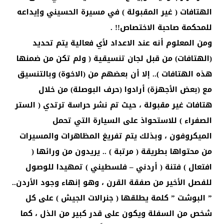
الهتافات ( غير المقبولة ) في مسيرة الحسيني وإيداعه
للمحكمة صاحبة الاختصاص!! .
ومن المعلوم أنه عند الاعداد لأي فعالية يتم تحديد
(الهتافات) من قبل لجان تنسيقية ( ولم تكن من ضمنها
هذه الهتافات ).. إلا أن بعضهم من (الاخوة) وبالتنسيق
مع (بعض الأجهزة) أرادوا (حرف البوصلة) من خلال
هتافات غير مقبولة ، حيث تم نشر حراسة ترتدي ( الستر
الصفراء ) للاستحواذ على السيارة التي تحمل
الميكروفون ، وبذلك يتم تفريغ المظاهرات والمسيرات
من محتواها بطريقة ( مرتبة ) .. يريدون من ورائها (
افتعال ) فتنة ( أردني – فلسطيني ) تمهيدا للوصول
للفصل الأخير من صفقة القرن ، وهو إنهاء وجود الأردن..
” البوشت ” كلمة يطلقها ( جنرالات الجيش ) على كل
شخص من السفلة ويكون على قدر كبير من الذل ، كما