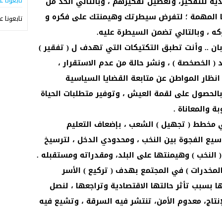
تابعونا ع
ه للتفكير، وتعطيل تفكيرهم ، وبالتالي الحد من
ا المهمة ؛ لتفرض سيطرتك وهيمنتك على فكره و
تابعونا ع
كه ، وبالتالي تضمن السيطرة عليه.
ان .. وأنت تطبق التكتيكات التي تهدف ل ( تفقير )
 ( الخصخصة ) ، ونشر حالة من عدم الاستقرار ،
 انظار المواطن عن متابعة القضايا السياسية
بالحصول على لقمة العيش ، وتوفير متطلبات الحياة
 والمعاناة .
ي مخطط ( تجهيل ) الشعب ، بإضعاف التعليم
سيع الفجوة بين النخب ، ومحدودي الدخل ، لترسيخ
النخب ) وهيمنتها على البلد، ومقدراته ومستقبله .
المخدرات ) في المجتمع بهدف ( تركيع ) الأسر
 بسبب تأثر حالتها الاقتصادية وتراجعها ، لنصل
نتاج، معدوم الأمن، تنتشر فيه السرقة ، وتشيع فيه