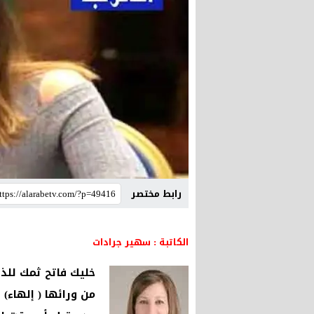
رابط مختصر
الكاتبة : سهير جرادات
خليك فاتح ثمك للذ
من ورائها ( إلهاء)