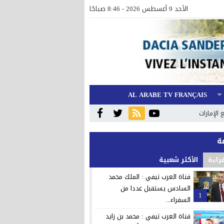
الأحد 9 أغسطس 2026 - 8:46 صباحًا
AL ARABE TV FRANÇAIS
الإمارات
قراءة
الأكثر شعبية
قناة العرب تيفي : الملك محمد
السادس يستقبل عددا من
1
السفراء...
قناة العرب تيفي : محمد بن زايد