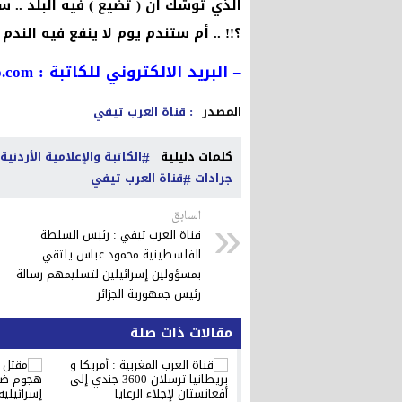
الذي توشك ان ( تضيع ) فيه البلد .. 
؟!! .. أم ستندم يوم لا ينفع فيه الندم ؟
– البريد الالكتروني للكاتبة :
o.com
المصدر
: قناة العرب تيفي
كلمات دليلية
الكاتبة والإعلامية الأردن
جرادات
قناة العرب تيفي
السابق
قناة العرب تيفي : رئيس السلطة
الفلسطينية محمود عباس يلتقي
بمسؤولين إسرائيلين لتسليمهم رسالة
رئيس جمهورية الجزائر
مقالات ذات صلة