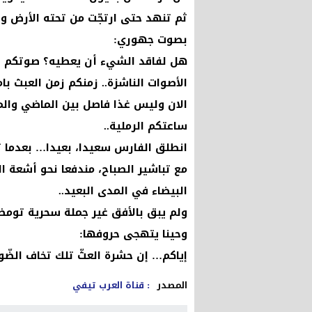
ثم تنهد حتى ارتجّت من تحته الأرض
بصوت جهوري:
هل لفاقد الشيء أن يعطيه؟ صوتكم أب
الأصوات الناشزة.. زمنكم زمن العبث بامت
الان وليس غذا فاصل بين الماضي والم
ساعتكم الرملية..
انطلق الفارس سعيدا، بعيدا… بعدما تش
مع تباشير الصباح، مندفعا نحو أشعة
البيضاء في المدى البعيد..
ولم يبق بالأفق غير جملة سحرية تومض 
وحينا يتهجى حروفها:
إياكم… إن حشرة العثّ تلك تخاف الضّوء
المصدر
: قناة العرب تيفي