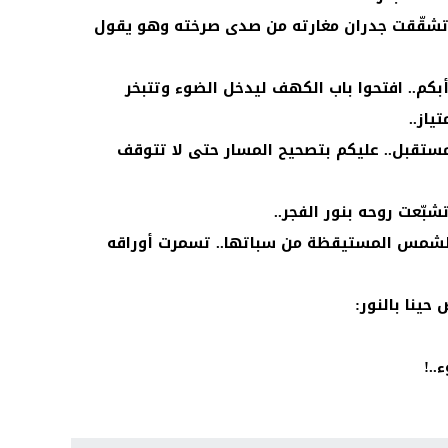
 وتشقّقت جدران مغارته من صدى صرخته وهو يقول
كم.. افتحوا باب الكهف ليدخل الضوء وتتبخر
ياز..
ستقبل.. عليكم بتصحيح المسار حتى لا تتوقف
بّعت روحه بنور الفجر..
 الشمس المستيقظة من سباتها.. تسمرت أوراقه
حينا بالنور:
..!