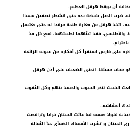
مخافة أن يوقظ هرقل العظيم.
ضباته، ضرب الجبل بقبضة يده حتى انشطر نصفين مبعدا
ن ذنبه، اتخذ هرقل من مغارة طنجة مرقدا له حتى يغتسل
لأطلسي، فقد تبنّاهما لطيبتهما، فمع كل مدّ
باحترام.
ه على فارس استقرأ كل أفكاره من عيونه الزائغة
و مجاب مسبّقا. انحنى الضعيف على أذن هرقل
لعث الخبيث تنخر الجيوب والجسد بنهم وكل الثقوب
دكّ أعشاشه..
يدية فلولا صممه لما عاثت الحيتان خرابا وتراقصت
ى الحيتان و تشرب الأسماك الضمأى حدّ الثمالة