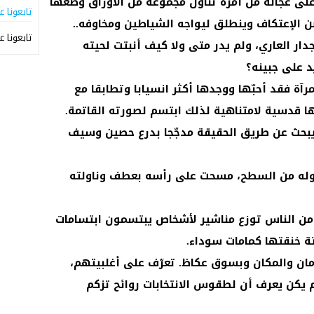
على عجالة من أمره تناول مجموعة من الأوراق وضعها
تابعونا ع
ن الإعتكاف وينطلق ليواجه الشياطين ومخاوفه..
تابعونا ع
جدار العاري، ولم يدر متى ولا كيف أنبتت لحيته
د على جبينه؟
آة فقد أحبّها ووجدها أكثر انسيابا وتطابقا مع
ا قدسية لامتناهية لذلك ابتسم لصورته القاتمة.
يبحث عن طريق الحقيقة مدجّجا بدرع حصين وسيف
 نزوله من السطح، مسحت على رأسه بعطف وناولته
 من الناس توزع مناشير لأشخاص يبتسمون ابتسامات
تة خنقتها كمامات سوداء.
لزمان والمكان وبسوق عكاظ. تعرّف على أغلبيتهم،
يكن يعرف أن لطقوس الانتخابات روائح تزكم