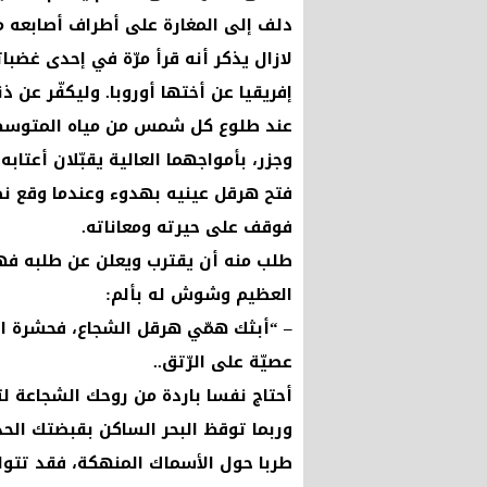
دلف إلى المغارة على أطراف أصابعه 
لازال يذكر أنه قرأ مرّة في إحدى غ
إفريقيا عن أختها أوروبا. وليكفّر ع
عند طلوع كل شمس من مياه المتوسط وا
وجزر، بأمواجهما العالية يقبّلان أعتابه 
فتح هرقل عينيه بهدوء وعندما وقع نظر
فوقف على حيرته ومعاناته.
طلب منه أن يقترب ويعلن عن طلبه فه
العظيم وشوش له بألم:
– “أبثك همّي هرقل الشجاع، فحشرة ا
عصيّة على الرّتق..
أحتاج نفسا باردة من روحك الشجاعة لت
وربما توقظ البحر الساكن بقبضتك الحد
طربا حول الأسماك المنهكة، فقد تتوار