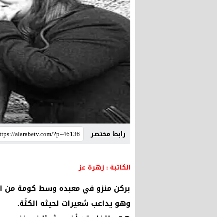
رابط مختصر
الكاتبة : زهرة عز
بركن منزو في معبده وسط كومة من الك
وهو يداعب شعيرات لحيثه الكثّة.