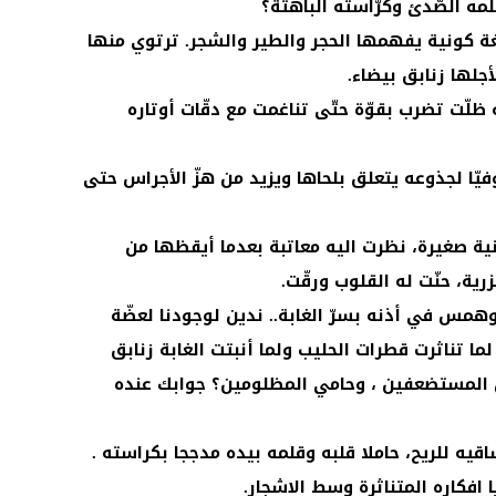
ه الصّدئ وكرّاسته الباهتة؟
لغة كونية يفهمها الحجر والطير والشجر. ترتوي منها
ٔجلها زنابق بيضاء.
ظلّت تضرب بقوّة حتّى تناغمت مع دقّات أوتاره
ّا لجذوعه يتعلق بلحاها ويزيد من هزّ الأجراس حتى
ية صغيرة، نظرت اليه معاتبة بعدما أيقظها من
زرية، حنّت له القلوب ورقّت.
مس في أذنه بسرّ الغابة.. ندين لوجودنا لعضّة
ا تناثرت قطرات الحليب ولما أنبتت الغابة زنابق
طل المستضعفين ، وحامي المظلومين؟ جوابك عنده
قيه للريح، حاملا قلبه وقلمه بيده مدججا بكراسته .
 افكاره المتناثرة وسط الاشجار.