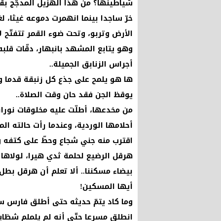
شياطينها؟ من هذا الهزيل المدجّج بقلم
خرّ ساجدا بينما انهمرت دموعه غيثا، 
الأرض وتربو، وتحت ضوء القمر تتفتّح لا
وهو يتابع المشهد بانبهار، دقّات قلبه 
أجراس الزنابق الجميلة..
ها هو يلمح على جذع كل زنبقة قدما وفي
يوقظ الجن فقد حان وقت الصلاة..
من مخدعها، أطلّت عليه مخلوقات نوران
أحلامها الوردية، وعندما رأت حالته الم
اقترب منه جني شجاع وحطّ على كتفه وه
هرقل الرضيع لحلمة ثدي هيرا، لولاها لم
بيضاء مسكننا.. ألا تعلم أن هرقل ب
أيها المسكين!
وما كاد يتمّ حديثه حتى أطلق فارس سا
انطلق مسرعا حتّى أنه لم يلملم شظايا