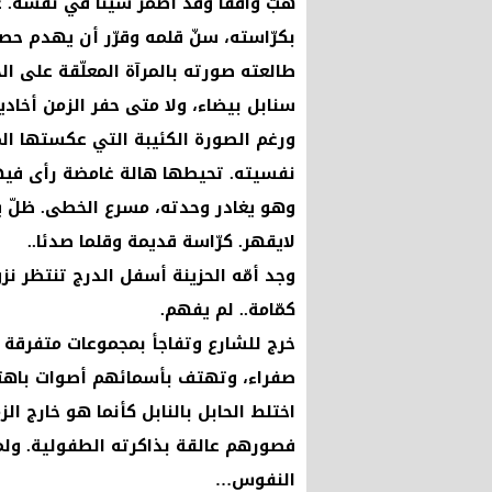
هبّ واقفا وقد أضمر شيئا في نفسه. 
بكرّاسته، سنّ قلمه وقرّر أن يهدم حص
طالعته صورته بالمرآة المعلّقة على ال
سنابل بيضاء، ولا متى حفر الزمن أخادي
ورغم الصورة الكئيبة التي عكستها المر
نفسيته. تحيطها هالة غامضة رأى فيه
وهو يغادر وحدته، مسرع الخطى. ظلّ 
لايقهر. كرّاسة قديمة وقلما صدئا..
وجد أمّه الحزينة أسفل الدرج تنتظر
كمّامة.. لم يفهم.
خرج للشارع وتفاجأ بمجموعات متفرقة
صفراء، وتهتف بأسمائهم أصوات باه
اختلط الحابل بالنابل كأنما هو خارج ا
فصورهم عالقة بذاكرته الطفولية. ولم 
النفوس…