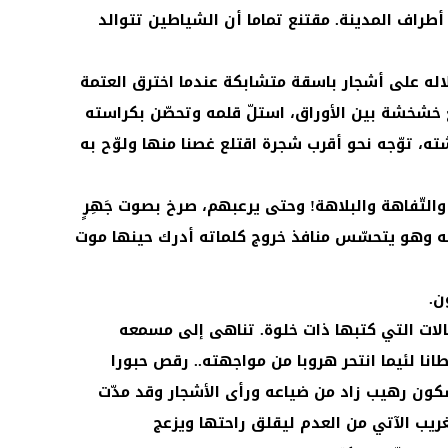
طراف المدينة. مقتنع تماما أن الشياطين تتوالد
اله على أشجار باسقة متشابكة عندما اخترق العتمة
شخشة بين الأوراق، استلّ قلمه وتحصّن بكراسته
، توّجه نحو أقرب شجرة اقتلع غصنا منها ولوّح به
التّفاهة والبلاهة! وحتى يرعبهم، صرخ بصوت جَهِرٍ
 وهو يتحسّس منافذ خروج كلماته أدرك حينها موت
ن.
الات التي كتبها ذات خلوة. تناهى إلى مسمعه
طانا لئيما انتحر هروبا من مواجهته.. رقص حبورا
ون رهيب زاد من ضياعه ورأى الأشجار وقد مدّت
ريب الآتي من العدم ليقلق راحتها ويزعج