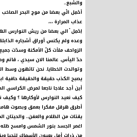
والشبع..
أحْمِل الْي بعضا من موج البحر الصاخب
عذاب المرارة ،،،
اِحْمِل ْ الي بعضا من ريش النوارس ال
وعده ولم يكنس أوراق أشجاره الذابل
الزواحف ملأت كلّ الأمكنة وسدّت جمي
حدّ اليأس. عالمنا الان سيدي ، قاتم 
وتوالدت الخطايا. نحن تائهون وسط الم
يصبح الكذب حقيقة والحقيقة حافية ابحث
أين أجد علاجا ناجعا لمرض الكراسي ال
كيف نعيد النوارس لأوكارها ؟ وكي
أطرق هرقل مفكرا بعمق وبصوت هامس ق
يقتات من الظلام والعفن.. والحيتان الم
اغمر الجسد بنور الشمس وامسح ظله ا
من ذرات أمل بعيون الأسماك لتحيا وين