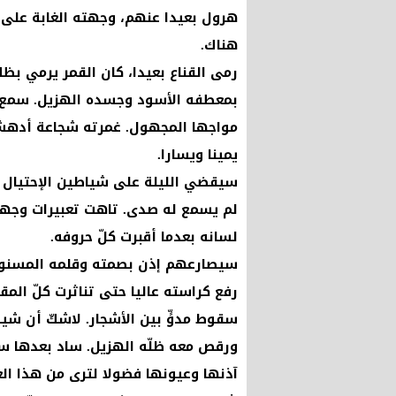
هرول بعيدا عنهم، وجهته الغابة على أ
هناك.
رمى القناع بعيدا، كان القمر يرمي بظل
بمعطفه الأسود وجسده الهزيل. سمع خ
مواجها المجهول. غمرته شجاعة أدهشته
يمينا ويسارا.
سيقضي الليلة على شياطين الإحتيال و
لم يسمع له صدى. تاهت تعبيرات وجهه
لسانه بعدما أقبرت كلّ حروفه.
سيصارعهم إذن بصمته وقلمه المسنو
رفع كراسته عاليا حتى تناثرت كلّ المق
سقوط مدوٍّ بين الأشجار. لاشكّ أن شي
ورقص معه ظلّه الهزيل. ساد بعدها سك
آذنها وعيونها فضولا لترى من هذا الغ