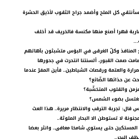
 سأنتقي كل الملح وأضمد جراح الثقوب لأذيق الحشرة
هاربة قهرا أصنع منها مكنسة فالخريف قد أخلف
ة…
ع المنافذ وكلّ الغرقى في البؤس متشبثون بآهاتهم
وصامت صمت القبور، ألسنتنا انتحرت في جحورها
رارة والعتمة ورقصات الشياطين.. فأين المفرّ عندما
 عن حذائها الضّائع؟
مزمن والقلوب المتخشّبة؟
ف نغتسل بضوء الشمس؟
ال: تجربة الترقب والانتظار مريرة.. هذا العث
جنونة لا تستوطن الا البحار الملوثة..
لمستكين حتى يستوي شامخا معافى.. وانثر بعضا
ظف البحر..