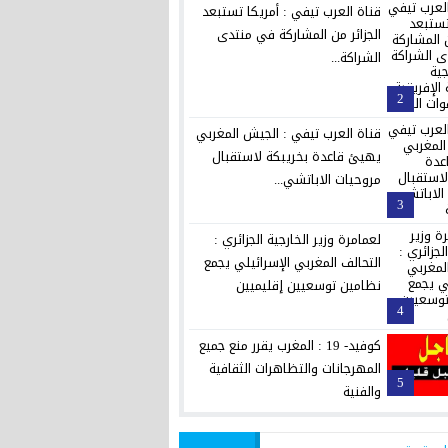
قناة العرب تيفي : أمريكا تستبعد
الجزائر من المشاركة في منتدى
الشراكة...
2
قناة العرب تيفي : الجيش المغربي
يهيئ قاعدة بخريبكة لاستقبال
مروحيات الاباتشي...
3
لعمامرة وزير الخارجية الجزائري :
التحالف المغربي الإسرائيلي يجمع
نظامين توسعيين إقليميين
4
كوفيد- 19 : المغرب يقرر منع جميع
المهرجانات والتظاهرات الثقافية
5
والفنية