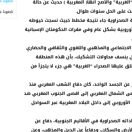
تابعونا ع
الغربية” والأصح انها( المغربية ) حديث عن حالة
 على الحل سنوات طوال.
تابعونا ع
ة الصحراوية جاء نتيجة مخطط خبيث نسجت خيوطه
وروبية بشكل عام وفي مقرات الحكومتان الإسبانية
ء الاجتماعي والمذهبي واللغوي والثقافي والحضاري
 بل ينسف محاولات التشكيك، بأن هذه المنطقة
لق عليها الصحراء “الغربية” هي جزء لا يتجزأ من
 عن الجسد الواحد، كان دفاع الشعب المغربي منذ
صى الشمال المغربي إلى اقصى الجنوب المغربي ضد
الأوروبي إلى داخل البلاد المغربية عبر السواحل
اته الصحراوية في الأقاليم الجنوبية، دفاع عن
الأرض والسكان، ودفاعاً عن الدين والمذهب، وعن