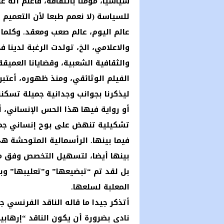
سياسيا، مؤمنا بالثقافة، فاعلم أنه 
للسياسة (لا نعمم طبعا لأن التعميم ق
عالم اليوم، عالم صعب ومعقد. وكلما 
والاعلامي، الخ، تولدت الرغبة لدينا 
والثقافية الشعبية، وقضايانا العميقة
الفيلم الوثائقي، ومنذ ظهوره، أعتب
ليذكرنا بجوانب وجدانية جميلة تسكن
أو رواية فيها هذا الحس الإنساني، أ
تشكيلية تنهض على بوح إنساني جميل
فيما بينها. الرأسمالية المتوحشة هي
بينها أيضا، لتسهيل التخصص وفق ما 
بل لقد تم “تبضيعها” و”تعليبها” وب
المعلبة لسلعها.
أتذكر جيدا ما قاله الناقد الفرنسي
نادى بضرورة أن يكون الناقد “إرهابي