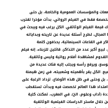
امعات والمؤسسات العمومية والخاصة، بل حتى
تخصصة فقط في الفيلم الروائي، بدأت مؤخرا تقترب
رك قيمة الفيلم الوثائقي. الكل يرغب فيه ويبحث في
المجال، لطرح أسئلة عديدة عن تاريخه وبداياته
كر في القاعات السينمائية، يحذفون كلمة
يع أكبر عدد من التذاكر، قائلين للزبناء، إنه فيلم
القدوم لمشاهدة أفلام روائية وليس وثائقية.
ع، ويرفع رأسه ويجلب إليه فئات عديدة من
ميع. الكل يقر بأهميته وشعبيته، في زمن هيمنة
ة، بل وحتى في ظل هذه الأوضاع، تزداد الرغبة على
ى امتداد هذا العالم تخصصت فيه وبدأت تستقطب
ة (آداب وعلوم، الخ). في المغرب، تمكنت كلية
ن خلال ماستر الدراسات الفيلمية الوثائقية