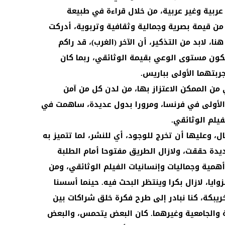
عربية وغير عربية، من خلال قراءة في طبيعة
ه من قيمة بصرية وجمالية وثقافية وتربوية، أدركت
نا، لابد من التذكير، أن الآخر (الغرب)، قد راكم
لكون مستوى الوعي بقيمة الوثائقي، ربما كان
جربتهما الأولى بباريس.
ن الممكن الاعتزاز بها، من لدن كل من آمن
ه الأولى في فرنسا، ومرورا بدول عديدة، ساهمت في
فيلم الوثائقي.
، وعليها أن تخرج للوجود، أي للنشر، لما تتميز به
يدة حققت، ولازال الطريق مفتوحا أمام الطلبة
همية وجماليات وإنسانيات الفيلم الوثائقي، ومن
وايا، لازال بكرا وينتظر البحث فيه. حينما أسسنا
ريبكة، كنا نبادر إلى طرح فكرة خلق شراكات بين
والجامعية وغيرهما. كان البعض يتحمس، والبعض