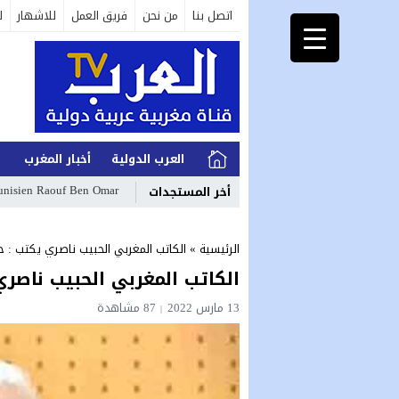
اتصل بنا
من نحن
فريق العمل
للاشهار
ل
العرب الدولية
أخبار المغرب
ا
 tunisien Raouf Ben Omar
أخر المستجدات
الرئيسية
»
الكاتب المغربي الحبيب ناصري يكتب : ح
الكاتب المغربي الحبيب ناصر
13 مارس 2022
87
مشاهدة