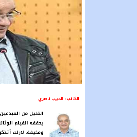
الكاتب : الحبيب ناصري
القليل من المبدعين 
يحققه الفيلم الوث
ومخيفة. لازلت أتذك