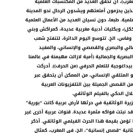
رب)، أن تحقق العديد من المكتسبات العلمية
لذين يحزمون أمتعتهم ويشدون الرحال نحو المدينة
لمية. طبعا، دون نسيان العديد من الأعمال العلمية
ككل)، وبكليات أدبية مغربية عديدة، كمراكش وبني
ط وفاس، الخ. تتوسع اليوم الدائرة، لتنفتح شعب
مالي والبصري والقصصي والإنساني، والمفيد
لبصرية والجمالية (أمية لازالت مهيمنة في عالمنا
يداغوجية للتعلم الحرفي (من الحرف)). أدركت
حو المتلقي الإنساني، من الممكن أن يتحقق عبر
من القصص الجميلة بين التلفزيونات العربية
ال الحكي بالفيلم الوثائقي.
زيرة الوثائقية في حرثها لأرض عربية كانت “بورية”
قد نبتت فواكه مثمرة عديدة. قنوات عربية أخرى غير
ؤمن بقيمة هذا الحرث الفيلمي الوثائقي. أذكر
الثانية “قصص إنسانية”، الخ، في المغرب، كمثال