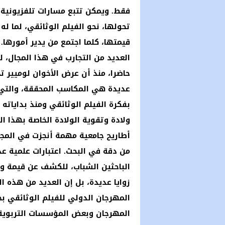
فقط. ويمكن تتبع مسارات تلفزيونية 
تحولها، نحو الفيلم الوثائقي، لما ل
قيمتها، كلما اجتمع من يدير أمورها. ه
العديد من التجارب في هذا المجال، 
حاضرا، منذ أن عرض الأخوان لوميير ت
عديدة هي المكاسب المحققة، والتي م
بفكرة الفيلم الوثائقي ومنذ بدايات
ولادة وتقوية الولادة الخاصة بهذا ال
أطاريح جامعية مهمة أنجزت في المجال
من دقة في البحث. اعتبارات علمية عد
الباحثين الشباب، للكشف عن قيمة وأ
زوايا عديدة، بل إن العديد من هذه الز
المهرجان الدولي للفيلم الوثائقي بخ
المهرجان وبعض المؤسسات التربوية 