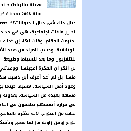
معينة (بالرباط) حين
سنة 2008 بم
ديال داك شي ديال الحيوانات؟”. صع
تدبير ملفات اجتماعية، هي في حد ذ
احترمت المقام، وقلت لها، إن “داك ش
الوثائقية، وحسب المراد من هذه الأفل
للتلفزيون وما يعد للسينما وطبيعة ال
لن أنكر أن الفكرة أعجبتها، ووعدتني
منها، بل لم أعد أعرف أين ذهبت هذ
وعود أهل السياسة، لاسيما حينما يج
مسافة بعيدة من السياسة. يعدونه ب
في قرارة أنفسهم صادقون في اللادع
يخاف من المؤرخ، لأنه يذكره بالماضي)
يؤرخ (ومن زاوية ما) لما مضى وبأشك