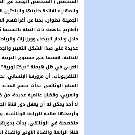
المتخصص ( المتخصص الوحيد في المغ
والمهنية لفائدة طلبتها والباحثين ا
الجميلة تطوان، بحثا عن أغراضهم الع
(أطاريح جامعية ذات الصلة بالسينما 
ملال والدار البيضاء وورزازات والربا
عديدة على هذا الشكل التعبير والج
للطلبة، لاسيما على مستوى التربية ا
العربي في ظل هيمنة “ديكتاتورية” ب
التلفزيونات، أن مرورها الإنساني، ن
الفيلم الوثائقي. بدأت تنسج العديد 
والعربي، وقضايا عالمية عديدة، من خل
لا أحد يمكن له أن يغفل دور قناة الج
وأرجعتها صالحة للزراعة الوثائقية، و
متخصصة في الوثائقي، بدأت بدورها ت
قناة الرابعة والقناة الأولى والقناة 