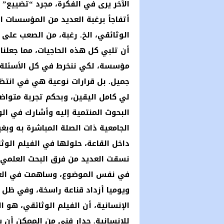
الآخر يرى في الفكرة، مجرد “تضييع” ا
أتفاجأ برغبة العديد من المؤسسات 
الوثائقي، الخ. رغبة، من الصعب على
أن تلبي كل هذه الحاجيات، مما جعلنا
مؤسسة، لكي ننخرط في كل الأسئلة 
جميل. بل قرارات نوعية هي في انتظا
لي كامل اليقين، وبحكم تجربة متواض
البحوث المنتمية إليه وأشارك في ال
الجامعية ذات الصلة المباشرة به وبغ
داخل القاعة، حلولها في الفيلم الوثا
نسقت العديد من فرق البحث العلمي 
في نفس الموضوع، وساهمت في العديد
ويوميا أزداد قناعة راسخة، وفي ظل
الإنسانية، أن الفيلم الوثائقي، هو ا
للإنسانية. جدار فني من الممكن أن ي