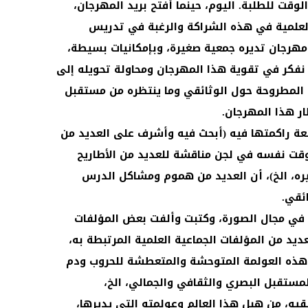
لوقت للطلبة. اليوم، حينما أفتح بريد المهرجان،
العلمية في هذه الشراكة والرغبة في تدريس
 مهرجان تديره جمعية صغيرة، وبإمكانيات بسيطة،
 نفكر في تقوية هذا المهرجان ومحاولة تحويله إلى
المطروحة حول الوثائقي وما ينتظره من مستقبل
ر هذا المهرجان.
عة راكمتها فيه (أبحث فيه وأشرف على العديد من
وقت نفسه في لجن مناقشة للعديد من الأطاريح
يره، الخ)، أن العديد من هموم ومشاكل الدرس
ئقي.
في مجال الصورة، وكتبت وألفت بعض المؤلفات
 من المؤلفات الجماعية العلمية المرتبطة به،
 هذه العولمة المتوحشة والمتعطشة للحروب ودم
لمستقبل البصري والثقافي والجمالي، الخ،
قيه، من هبل هذا العالم وعولمته التي يديرها،