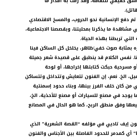
عاشق حقيقي للثقافة، وقد رمت به أقدار ما
اتل).
تم دفع الإنسانية نحو الحروب، والمسخ الاقتصادي
في مشاهدة ما يذكرنا بمحليتنا، وبقصصنا الاجتماعية،
 التي تربطنا بهذه الحياة.
ره بمثابة صوت خفي/ظاهر، يخلخل كل الساكن فينا
نا. نفس الكلام قد ينطبق على قصيدة شعر جميلة
و مسرحية حبكت كتابتها إخراجها، أو لوحة
، الخ. نعم، إن الفنون تتعايش وتتداخل وتتساكن
 من كان خلف الفرز بينها، وبناء حدود إسمنتية
يوجد في مصنع للسيارات أو مصنع للأحذية، الخ،
يعها وفق منطق الربح، كما هو الحال في المصانع
 جون إيف تاديي في مؤلفه “القصة الشعرية” الذي
ا” أي كمدمر للحدود الفاصلة بين الأجناس والفنون