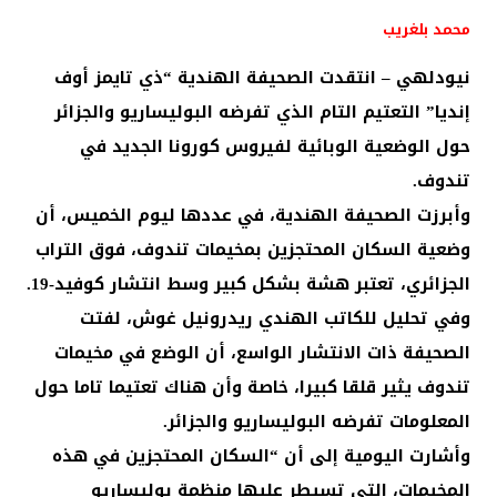
محمد بلغريب
نيودلهي – انتقدت الصحيفة الهندية “ذي تايمز أوف
إنديا” التعتيم التام الذي تفرضه البوليساريو والجزائر
حول الوضعية الوبائية لفيروس كورونا الجديد في
تندوف.
وأبرزت الصحيفة الهندية، في عددها ليوم الخميس، أن
وضعية السكان المحتجزين بمخيمات تندوف، فوق التراب
الجزائري، تعتبر هشة بشكل كبير وسط انتشار كوفيد-19.
وفي تحليل للكاتب الهندي ريدرونيل غوش، لفتت
الصحيفة ذات الانتشار الواسع، أن الوضع في مخيمات
تندوف يثير قلقا كبيرا، خاصة وأن هناك تعتيما تاما حول
المعلومات تفرضه البوليساريو والجزائر.
وأشارت اليومية إلى أن “السكان المحتجزين في هذه
المخيمات، التي تسيطر عليها منظمة بوليساريو