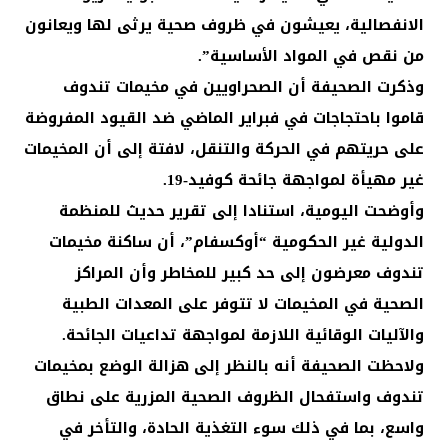
الانفصالية، يعيشون في ظروف صحية يرثى لها ويعانون
من نقص في المواد الأساسية”.
وذكرت الصحيفة أن الصحراويين في مخيمات تندوف
قاموا باحتجاجات في فبراير الماضي ضد القيود المفروضة
على حريتهم في الحركة والتنقل، لافتة إلى أن المخيمات
غير مهيأة لمواجهة جائحة كوفيد-19.
وأوضحت اليومية، استنادا إلى تقرير حديث للمنظمة
الدولية غير الحكومية “أوكسفام”، أن ساكنة مخيمات
تندوف معرضون إلى حد كبير للمخاطر وأن المراكز
الصحية في المخيمات لا تتوفر على المعدات الطبية
والآليات الوقائية اللازمة لمواجهة تداعيات الجائحة.
ولاحظت الصحيفة أنه بالنظر إلى هزالة الوضع بمخيمات
تندوف واستفحال الظروف الصحية المزرية على نطاق
واسع، بما في ذلك سوء التغذية الحادة، والتأخر في