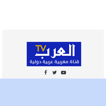
اشـتـرك
تصميم وتطوير شركة العرب ميديا | جميع الحقوق محفوظة 2021 ©️