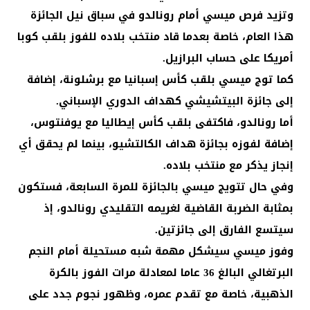
وتزيد فرص ميسي أمام رونالدو في سباق نيل الجائزة
هذا العام، خاصة بعدما قاد منتخب بلاده للفوز بلقب كوبا
أمريكا على حساب البرازيل.
كما توج ميسي بلقب كأس إسبانيا مع برشلونة، إضافة
إلى جائزة البيتشيشي كهداف الدوري الإسباني.
أما رونالدو، فاكتفى بلقب كأس إيطاليا مع يوفنتوس،
إضافة لفوزه بجائزة هداف الكالتشيو، بينما لم يحقق أي
إنجاز يذكر مع منتخب بلاده.
وفي حال تتويج ميسي بالجائزة للمرة السابعة، فستكون
بمثابة الضربة القاضية لغريمه التقليدي رونالدو، إذ
سيتسع الفارق إلى جائزتين.
وفوز ميسي سيشكل مهمة شبه مستحيلة أمام النجم
البرتغالي البالغ 36 عاما لمعادلة مرات الفوز بالكرة
الذهبية، خاصة مع تقدم عمره، وظهور نجوم جدد على