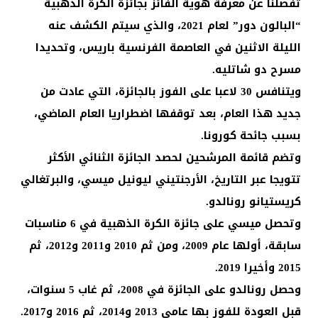
تفصلنا عن معرفة هوية الفائز بجائزة الكرة الذهبية
“البالون دور” لعام 2021، والذي سيتم الكشف عنه
الليلة الاثنين في العاصمة الفرنسية باريس، وتحديدا
مسرح دو شاتليه.
ويتنافس 30 لاعبا على الفوز بالجائزة، التي عادت من
جديد هذا العام، بعد توقفها اضطراريا العام الماضي،
بسبب جائحة كورونا.
وتضم قائمة المرشحين لحصد الجائزة الثنائي الأكثر
تتويجا عبر التاريخ، الأرجنتيني ليونيل ميسي، والبرتغالي
كريستيانو رونالدو.
وتحصل ميسي على جائزة الكرة الذهبية في 6 مناسبات
سابقة، أولها عام 2009، ومن ثم 2010 و2011 و2012، ثم
2015 وأخيرا 2019.
وحصل رونالدو على الجائزة في 2008، ثم غاب 5 سنوات،
قبل العودة للفوز بها عامي 2013 و2014، ثم 2016 و2017.