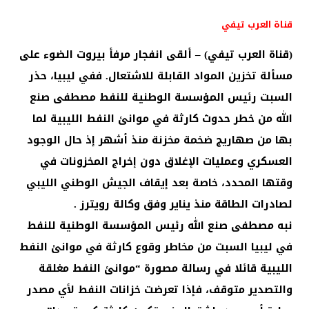
قناة العرب تيفي
(قناة العرب تيفي) – ألقى انفجار مرفأ بيروت الضوء على
مسألة تخزين المواد القابلة للاشتعال. ففي ليبيا، حذر
السبت رئيس المؤسسة الوطنية للنفط مصطفى صنع
الله من خطر حدوث كارثة في موانئ النفط الليبية لما
بها من صهاريج ضخمة مخزنة منذ أشهر إذ حال الوجود
العسكري وعمليات الإغلاق دون إخراج المخزونات في
وقتها المحدد، خاصة بعد إيقاف الجيش الوطني الليبي
لصادرات الطاقة منذ يناير وفق وكالة رويترز .
نبه مصطفى صنع الله رئيس المؤسسة الوطنية للنفط
في ليبيا السبت من مخاطر وقوع كارثة في موانئ النفط
الليبية قائلا في رسالة مصورة “موانئ النفط مغلقة
والتصدير متوقف، فإذا تعرضت خزانات النفط لأي مصدر