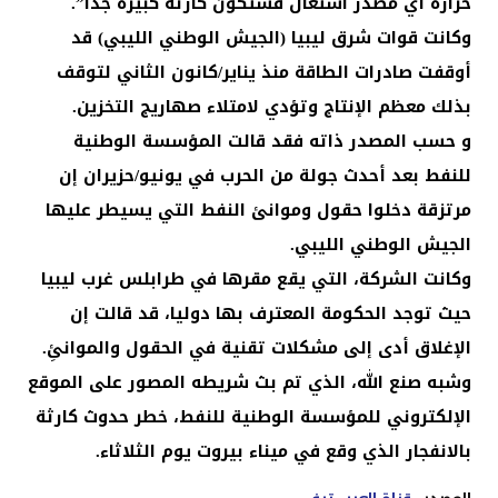
حرارة أي مصدر اشتعال فستكون كارثة كبيرة جدا”.
وكانت قوات شرق ليبيا (الجيش الوطني الليبي) قد
أوقفت صادرات الطاقة منذ يناير/كانون الثاني لتوقف
بذلك معظم الإنتاج وتؤدي لامتلاء صهاريج التخزين.
و حسب المصدر ذاته فقد قالت المؤسسة الوطنية
للنفط بعد أحدث جولة من الحرب في يونيو/حزيران إن
مرتزقة دخلوا حقول وموانئ النفط التي يسيطر عليها
الجيش الوطني الليبي.
وكانت الشركة، التي يقع مقرها في طرابلس غرب ليبيا
حيث توجد الحكومة المعترف بها دوليا، قد قالت إن
الإغلاق أدى إلى مشكلات تقنية في الحقول والموانئِ.
وشبه صنع الله، الذي تم بث شريطه المصور على الموقع
الإلكتروني للمؤسسة الوطنية للنفط، خطر حدوث كارثة
بالانفجار الذي وقع في ميناء بيروت يوم الثلاثاء.