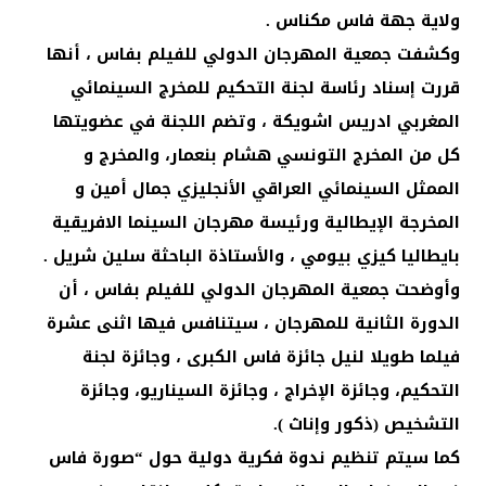
ولاية جهة فاس مكناس .
وكشفت جمعية المهرجان الدولي للفيلم بفاس ، أنها
قررت إسناد رئاسة لجنة التحكيم للمخرج السينمائي
المغربي ادريس اشويكة ، وتضم اللجنة في عضويتها
كل من المخرج التونسي هشام بنعمار، والمخرج و
الممثل السينمائي العراقي الأنجليزي جمال أمين و
المخرجة الإيطالية ورئيسة مهرجان السينما الافريقية
بايطاليا كيزي بيومي ، والأستاذة الباحثة سلين شريل .
وأوضحت جمعية المهرجان الدولي للفيلم بفاس ، أن
الدورة الثانية للمهرجان ، سيتنافس فيها اثنى عشرة
فيلما طويلا لنيل جائزة فاس الكبرى ، وجائزة لجنة
التحكيم، وجائزة الإخراج ، وجائزة السيناريو، وجائزة
التشخيص (ذكور وإناث ).
كما سيتم تنظيم ندوة فكرية دولية حول “صورة فاس