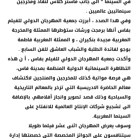
في السينما ” الى جانب ماستر كلاس لنقاد ومخرجين
سينمائيين عالميين .
وفي هدا الصدد ، أبرزت جمعية المهرجان الدولي للفيلم
بفاس أنها برمجت ورشات ستؤطرها الممثلة والمخرجة
المغربية مجيدة بنكيران ، و الممثلة المغربية فاطمة
بوجو لفائدة الطلبة والشباب العاشق للفن السابع .
وأكدت جمعية المهرجان الدولي للفيلم بفاس ، أ ن هذه
التظاهرة السينمائية الدولية المنظمة بمدينة فاس،
هي فرصة مواتية كذلك للمخرجين والمنتجين لاكتشاف
معالم الحاضرة الادريسية التي تزخر بالمعالم التاريخية
والسياحية وذلك قصد تصوير وانجاز أفلامهم، بالإضافة
الى تشجيع شركات الإنتاج العالمية للانفتاح على
السينما المغربية.
وسوف يعرض المهرجان اثنى عشر فيلما طويلا
سيتنافسون على الجوائز المخصصة التي خصصتها إدارة