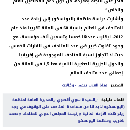
قادر على النجاة بمفرده، من دون دعم القطاعين العام
والخاص”.
وأشارت دراسة منظمة (اليونسكو) إلى زيادة عدد
المتاحف في العالم بنسبة 60 في المائة تقريبا منذ عام
2012، ليقارب عددها خمسا وتسعين ألف مؤسسة، مع
وجود تفاوت كبير في عدد المتاحف في القارات الخمس،
حيث لا تتجاوز نسبة المتاحف الموجودة في إفريقيا
والدول الجزرية الصغيرة النامية معا 1,5 في المائة من
إجمالي عدد متاحف العالم.
المصدر
قناة العرب تيفي - وكالات
كلمات دليلية
السيدة سوي أقصوي
المديرة العامة لمنظمة
(اليونسكو): لا بد لنا من مساعدة المتاحف على الوقوف في وجه
رياح هذه الأزمة العاتية
رئيسة المجلس الدولي للمتاحف
محمد
بلغريب
منظمة اليونسكو