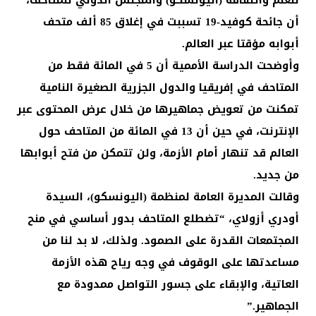
أن جائحة كوفيد-19 تسببت في إغلاق 85 ألف متحف
أبوابه مؤقتا عبر العالم.
وأوضحت الدراسة الأممية أن 5 في المائة فقط من
المتاحف في إفريقيا والدول الجزرية الصغيرة النامية
تمكنت من تعويض جماهيرها من خلال عرض المحتوى عبر
الإنترنت، في حين أن 13 في المائة من المتاحف حول
العالم قد تنهار أمام الأزمة، ولن تتمكن من فتح أبوابها
من جديد.
وقالت المديرة العامة لمنظمة (اليونسكو)، السيدة
أودري أزولاي، “تضطلع المتاحف بدور أساسي في منح
المجتمعات القدرة على الصمود. ولذلك، لا بد لنا من
مساعدتها على الوقوف في وجه رياح هذه الأزمة
العاتية، والإبقاء على جسور التواصل ممدودة مع
الجماهير.”