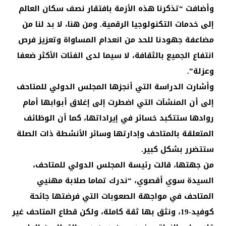
وأضافت “تذكرنا هذه الأزمة بافتقار نصف سكان العالم
إلى خدمات التكنولوجيا الرقمية. ومن هنا، لا بد لنا من
مضاعفة جهودنا للحد من انعدام المساواة وتعزيز فرص
انتفاع الجميع بالثقافة، لا سيما لدى الفئات الأكثر ضعفا
وعزلة”.
وأشارت الدراسة التي أنجزها المجلس الدولي للمتاحف
إلى أن المنشآت التي اضطرت إلى إغلاق أبوابها أمام
روادها ستتكبد خسائر في إيراداتها، كما أن الوظائف
المتعلقة بالمتاحف وإدارتها وسائر الأنشطة ذات الصلة
ستتضرر بشكل كبير.
من جهتها، قالت رئيسة المجلس الدولي للمتاحف،
السيدة سوي أقصوي، “ندرك تماما صلابة مهنيي
المتاحف في مواجهة الصعوبات التي فرضتها جائحة
كوفيد-19، ونثق بها ثقة كاملة، ولكن قطاع المتاحف غير