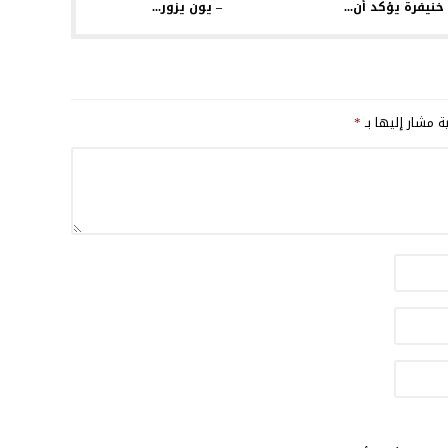
خنيفرة يؤكد أن...
– يون يزور...
ية مشار إليها بـ
*