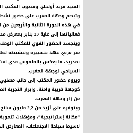
السيد فريد أولحاج، ومندوب المكتب ا
وتبصم وجهة المغرب على حضور نشط، 
في هذه الدورة الثانية والأربعين من
فعالياتها إلى غاية 23 يناير بمعرض مدريد.
متر مربع، عهد بتسييره وتنشيطه لطاق
بمدريد، ما يعكس بالملموس مدى استع
السياحي لوجهة المغرب.
ويروم حضور المكتب إلى جانب مهنيي 
كوجهة قريبة وآمنة، وإبراز التجربة 
من زار وجهة المغرب.
وبتوفره على أزيد 
“مكانة إستراتيجية”، ومؤهلات تنموية
لاسيما سياحة الاجتماعات، المعارض الد