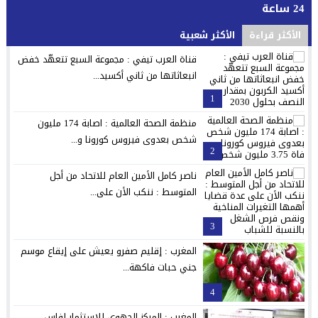
24 ساعة
الأكثر قراءة
الأكثر شعبية
قناة العرب تيفي : مجموعة السبع تتعهّد خفض
انبعاثاتها من ثاني أكسيد...
1
منظمة الصحة العالمية : اصابة 174 مليون
شخص بعدوى فيروس كورونا و...
2
ناصر كامل الأمين العام للاتحاد من أجل
المتوسط : ننكب الأن على...
3
المغرب : إقليم صفرو يعيش على إيقاع موسم
جني حبات فاكهة...
4
المغرب : المركز الجهوي للاستثمار لفاس