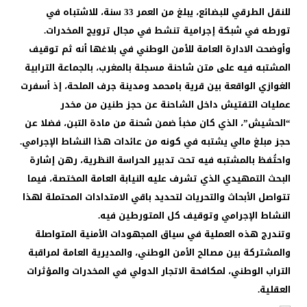
للنقل الطرقي للبضائع، يبلغ من العمر 33 سنة، للاشتباه في
تورطه في شبكة إجرامية تنشط في مجال ترويج المخدرات.
وأوضحت الادارة العامة للأمن الوطني في بلاغها أنه ثم توقيف
المشتبه فيه على متن شاحنة مسجلة بالمغرب، بالجماعة الترابية
الغوازي الواقعة بين قرية بامحمد ومدينة جرف الملحة، إذ أسفرت
عمليات التفتيش داخل الشاحنة عن حجز طنين من مخدر
“الحشيش”، الذي كان مخبأ ضمن شحنة من مادة التبن، فضلا عن
حجز مبلغ مالي يشتبه في كونه من عائدات هذا النشاط الإجرامي.
واحتُفظ بالمشتبه فيه تحت تدبير الحراسة النظرية، رهن إشارة
البحث التمهيدي الذي تشرف عليه النيابة العامة المختصة، فيما
تتواصل الأبحاث والتحريات لتحديد باقي الامتدادات المحتملة لهذا
النشاط الإجرامي وتوقيف كل المتورطين فيه.
وتندرج هذه العملية في سياق المجهودات الأمنية المتواصلة
والمشتركة بين مصالح الأمن الوطني، والمديرية العامة لمراقبة
التراب الوطني، لمكافحة الاتجار الدولي في المخدرات والمؤثرات
العقلية.