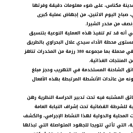
مدينة مكناس، على ضوء معلومات دقيقة وفرتها
ي، صباح اليوم الاثنين، من إجهاض عملية كبرى
نصف من مخدر الشيرا.
ني أنه قد تم تنفيذ هذه العملية النوعية بتنسيق
ستوى محطة الأداء سيدي علال البحراوي بالطريق
السيار، حيث تم ضبط شاحنة للتبريد وهي محملة بما مجموعه 380 رزمة من المخدرات تناهز
المنتجات الغذائية.
ئق الشاحنة المستخدمة في التهريب وحجز مبلغ
شتبه في كونه من عائدات الأنشطة المرتبطة بهذه الأفعال
سائق المشتبه فيه تحت تدبير الحراسة النظرية رهن
ية للشرطة القضائية تحت إشراف النيابة العامة
ت المحلية والدولية لهذا النشاط الإجرامي، والكشف
التي تأتي تتويجا للجهود المتواصلة التي تبذلها