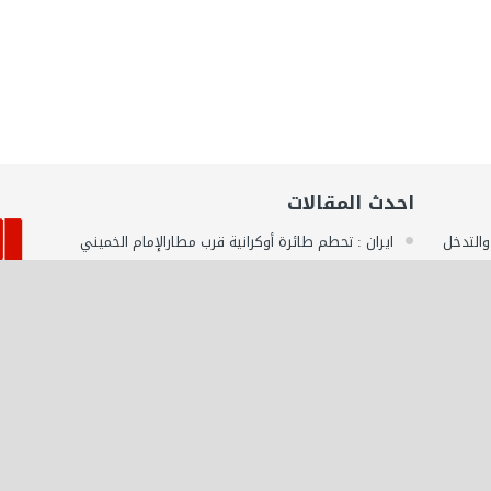
احدث المقالات
 والتدخل
ايران : تحطم طائرة أوكرانية قرب مطارالإمام الخميني
بطهران يخلف مصرع 180...
نائب رئيس الوزراء اللبناني المستقيل : من أجل الخروج
يل
من الأزمة الراهنة...
المغرب : مصرع مواطن مغربي يهودي متأثرا بإصابته
لسوري /
خلال حادثة سير عرضية
مصر : جمارك مطار الأقصر تحبط 3 محاولات تهريب
كمية من الأدوية