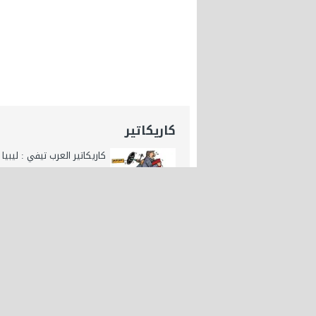
كاريكاتير
كاريكاتير العرب تيفي : ليبيا
الخارجي
كاريكاتير العرب تيفي : إسرائ
تستهدف مطار دمشق
كاريكاتير اليوم : المونديال ا
العرب tv