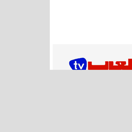
اشـتـرك