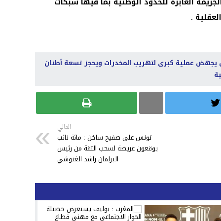
جريمة العابرة للحدود الوطنية بما فيها شبكات
عقلية .
س يجهض عملية كبرى لتهريب المخدرات ويحجز تسعة أطنان
ية
التالي
تونس على صفيح ساخن : مائة نائب
يوقعون عريضة لسحب الثقة من رئيس
البرلمان راشد الغنوشي