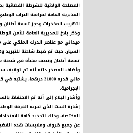
المصلحة الولائية للشرطة القضائية ب
المديرية العامة لمراقبة التراب الوطن
لتهريب المخدرات وحجز تسعة أطنان و
وذكر بلاغ للمديرية العامة للأمن الوط
ميداني مع عناصر الدرك الملكي على م
تسعة أطنان ونصف مخبأة في شحنة من 
وأضاف المصدر ذاته أنه تم توقيف سا
مالي قدره 31800 درهما، ي
الإجرامية.
وأشار البلاغ إلى أنه تم الاحتفاظ بال
إشارة البحث الذي تجريه الفرقة الوطن
المختصة، وذلك لتحديد كافة الامتدادا
عن جميع ظروف وملابسات هذه القضية، 